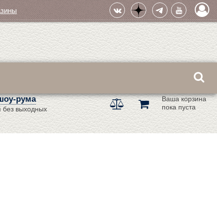
азины
шоу-рума
Ваша корзина
пока пуста
 без выходных