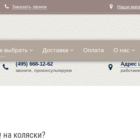
Заказать звонок
Наши маг
к выбрать
Доставка
Оплата
О нас
(495) 668-12-62
Адрес 
звоните, проконсультируем
работаем
 на коляски?