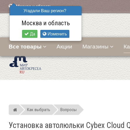
Москва и область
Угадали Ваш регион?
Москва и область
Да
Изменить
Все товары
Акции
Магазины
Ка
Как выбрать
Вопросы
Мир детских автокресел
Установка автолюльки Cybex Cloud Q