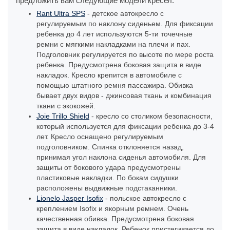
предложить вам следующие модели кресел:
Rant Ultra SPS
- детское автокресло с
регулируемым по наклону сиденьем. Для фиксации
ребенка до 4 лет используются 5-ти точечные
ремни с мягкими накладками на плечи и пах.
Подголовник регулируется по высоте по мере роста
ребенка. Предусмотрена боковая защита в виде
накладок. Кресло крепится в автомобиле с
помощью штатного ремня пассажира. Обивка
бывает двух видов - джинсовая ткань и комбинация
ткани с экокожей.
Joie Trillo Shield
- кресло со столиком безопасности,
который используется для фиксации ребенка до 3-4
лет. Кресло оснащено регулируемым
подголовником. Спинка отклоняется назад,
принимая угол наклона сиденья автомобиля. Для
защиты от бокового удара предусмотрены
пластиковые накладки. По бокам сидушки
расположены выдвижные подстаканники.
Lionelo Jasper Isofix
- польское автокресло с
креплением Isofix и якорным ремнем. Очень
качественная обивка. Предусмотрена боковая
защита в виде накладок. Ребенок пристегивается до