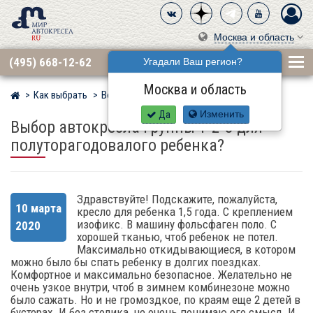
Москва и область
(495) 668-12-62
Угадали Ваш регион?
Москва и область
Как выбрать
Вопросы
Мир детских автокресел
Да
Изменить
Выбор автокресла группы 1-2-3 для
полуторагодовалого ребенка?
Здравствуйте! Подскажите, пожалуйста,
10 марта
кресло для ребенка 1,5 года. С креплением
изофикс. В машину фольсфаген поло. С
2020
хорошей тканью, чтоб ребенок не потел.
Максимально откидывающиеся, в котором
можно было бы спать ребенку в долгих поездках.
Комфортное и максимально безопасное. Желательно не
очень узкое внутри, чтоб в зимнем комбинезоне можно
было сажать. Но и не громоздкое, по краям еще 2 детей в
бустерах. И без столика, не очень понимаю его смысл. И