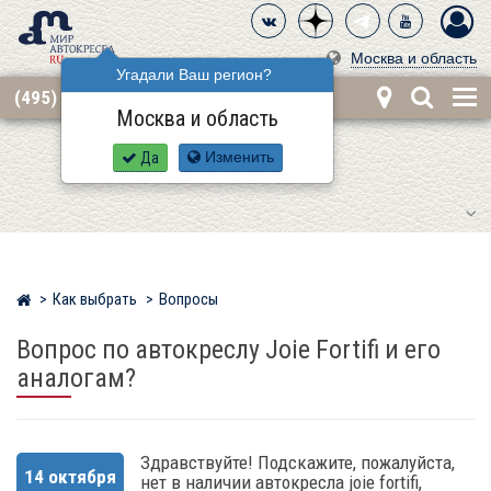
Москва и область
Угадали Ваш регион?
(495) 668-12-62
Москва и область
Да
Изменить
Как выбрать
Вопросы
Мир детских автокресел
Вопрос по автокреслу Joie Fortifi и его
аналогам?
Здравствуйте! Подскажите, пожалуйста,
14 октября
нет в наличии автокресла joie fortifi,