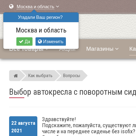
Москва и область
Угадали Ваш регион?
Москва и область
Да
Изменить
Все товары
Акции
Магазины
Ка
Как выбрать
Вопросы
Мир детских автокресел
Выбор автокресла с поворотным си
Здравствуйте!
22 августа
Подскажите, пожалуйста, существуют л
2021
числе и на переднее сиденье без isofix?