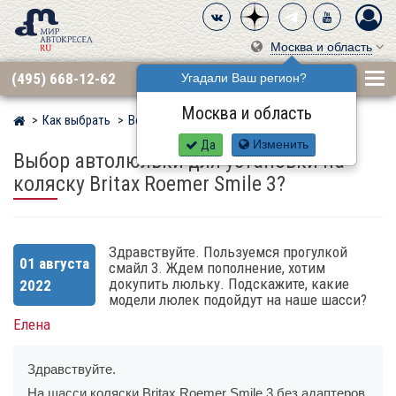
Москва и область
(495) 668-12-62
Угадали Ваш регион?
Москва и область
Как выбрать
Вопросы
Мир детских автокресел
Да
Изменить
Выбор автолюльки для установки на
коляску Britax Roemer Smile 3?
Здравствуйте. Пользуемся прогулкой
01 августа
смайл 3. Ждем пополнение, хотим
докупить люльку. Подскажите, какие
2022
модели люлек подойдут на наше шасси?
Елена
Здравствуйте.
На шасси коляски Britax Roemer Smile 3 без адаптеров