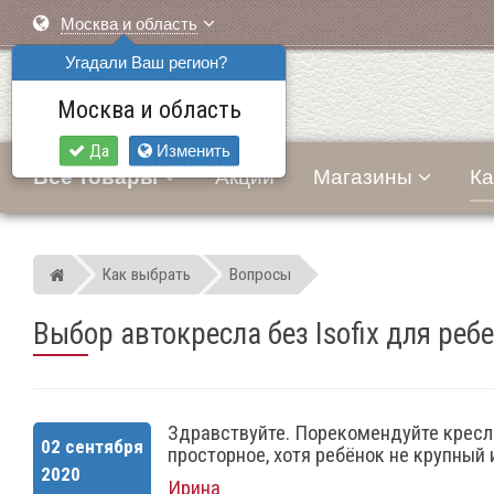
Москва и область
Угадали Ваш регион?
Москва и область
Да
Изменить
Все товары
Акции
Магазины
Ка
Как выбрать
Вопросы
Мир детских автокресел
Выбор автокресла без Isofix для ребе
Здравствуйте. Порекомендуйте кресло
02 сентября
просторное, хотя ребёнок не крупный
2020
Ирина