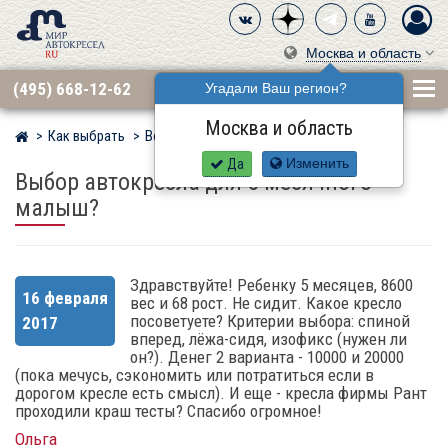
Москва и область
(495) 668-12-62
Угадали Ваш регион?
Москва и область
Как выбрать
Вопросы
Мир детских автокресел
Да
Изменить
Выбор автокресла для 5 месячного
малыш?
Здравствуйте! Ребенку 5 месяцев, 8600
16 февраля
вес и 68 рост. Не сидит. Какое кресло
посоветуете? Критерии выбора: спиной
2017
вперед, лёжа-сидя, изофикс (нужен ли
он?). Денег 2 варианта - 10000 и 20000
(пока мечусь, сэкономить или потратиться если в
дорогом кресле есть смысл). И еще - кресла фирмы Рант
проходили краш тесты? Спасибо огромное!
Ольга