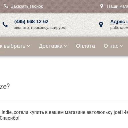
Заказать звонок
Наши маг
(495) 668-12-62
Адрес 
звоните, проконсультируем
работаем
к выбрать
Доставка
Оплата
О нас
ize?
Indie, хотели купить в вашем магазине автолюльку joei i-le
 Спасибо!