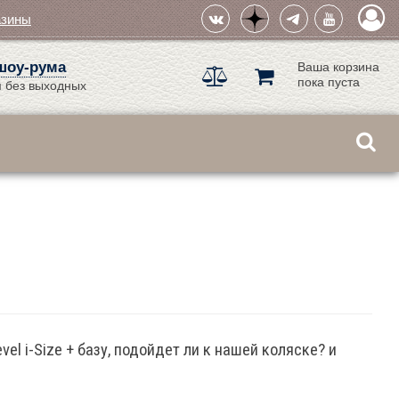
азины
шоу-рума
Ваша корзина
пока пуста
 без выходных
vel i-Size + базу, подойдет ли к нашей коляске? и