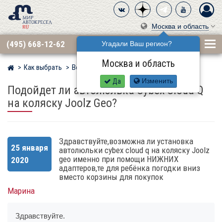
Москва и область
(495) 668-12-62
Угадали Ваш регион?
Москва и область
Как выбрать
Вопросы
Мир детских автокресел
Да
Изменить
Подойдет ли автолюлька Cybex Cloud Q
на коляску Joolz Geo?
Здравствуйте,возможна ли установка
25 января
автолюльки cybex cloud q на коляску Joolz
geo именно при помощи НИЖНИХ
2020
адаптеров,те для ребёнка погодки вниз
вместо корзины для покупок
Марина
Здравствуйте.