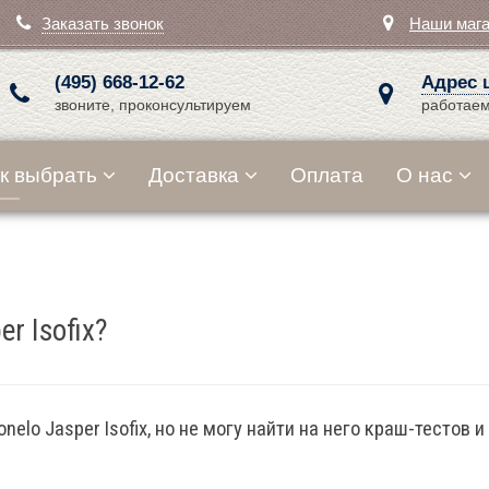
Заказать звонок
Наши маг
(495) 668-12-62
Адрес 
звоните, проконсультируем
работаем
к выбрать
Доставка
Оплата
О нас
r Isofix?
nelo Jasper Isofix, но не могу найти на него краш-тестов