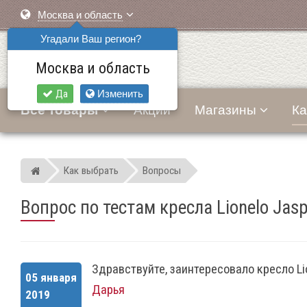
Москва и область
Угадали Ваш регион?
Москва и область
Да
Изменить
Все товары
Акции
Магазины
Ка
Как выбрать
Вопросы
Мир детских автокресел
Вопрос по тестам кресла Lionelo Jaspe
Здравствуйте, заинтересовало кресло Lio
05 января
Дарья
2019