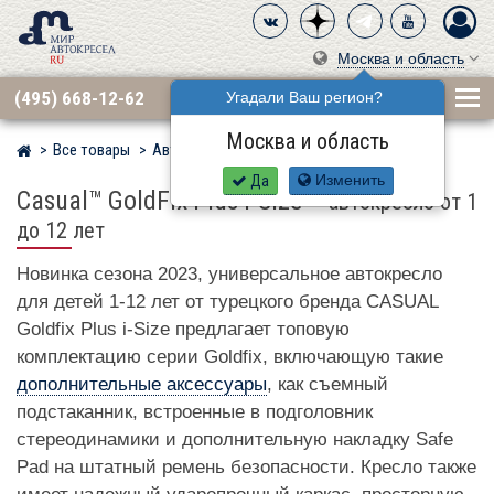
Москва и область
(495) 668-12-62
Угадали Ваш регион?
Москва и область
Все товары
Автокресла по бренду
CASUAL
Мир детских автокресел
Да
Изменить
Casual™ GoldFix Plus i-Size
–
автокресло от 1
до 12 лет
Новинка сезона 2023, универсальное автокресло
для детей 1-12 лет от турецкого бренда CASUAL
Goldfix Plus i-Size предлагает топовую
комплектацию серии Goldfix, включающую такие
дополнительные аксессуары
, как съемный
подстаканник, встроенные в подголовник
стереодинамики и дополнительную накладку Safe
Pad на штатный ремень безопасности. Кресло также