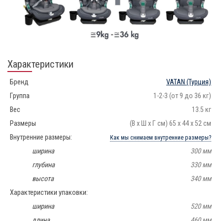
Характеристики
Бренд
VATAN
(Турция)
Группа
1-2-3 (от 9 до 36 кг)
Вес
13.5 кг
Размеры
(В х Ш х Г см) 65 x 44 x 52 см
Внутренние размеры:
Как мы снимаем внутренние размеры?
ширина
300 мм
глубина
330 мм
высота
340 мм
Характеристики упаковки:
ширина
520 мм
длина
460 мм