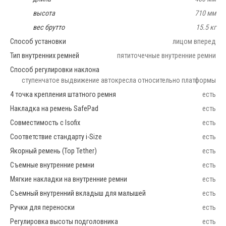
высота
710 мм
вес брутто
15.5 кг
Способ установки
лицом вперед
Тип внутренних ремней
пятиточечные внутренние ремни
Способ регулировки наклона
ступенчатое выдвижение автокресла относительно платформы
4 точка крепления штатного ремня
есть
Накладка на ремень SafePad
есть
Совместимость с Isofix
есть
Соответствие стандарту i-Size
есть
Якорный ремень (Top Tether)
есть
Съемные внутренние ремни
есть
Мягкие накладки на внутренние ремни
есть
Съемный внутренний вкладыш для малышей
есть
Ручки для переноски
есть
Регулировка высоты подголовника
есть