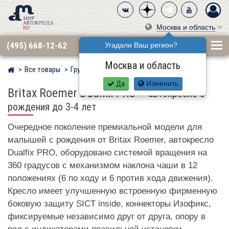
Москва и область
(495) 668-12-62
Угадали Ваш регион?
Москва и область
Все товары
Группа 0·1 (до 18 кг)
BRITAX RÖMER
Мир детских автокресел
Да
Изменить
Britax Roemer Dualfix PRO
–
автокресло с
рождения до 3-4 лет
Очередное поколение премиальной модели для
малышей с рождения от Britax Roemer, автокресло
Dualfix PRO, оборудовано системой вращения на
360 градусов с механизмом наклона чаши в 12
положениях (6 по ходу и 6 против хода движения).
Кресло имеет улучшенную встроенную фирменную
боковую защиту SICT inside, коннекторы Изофикс,
фиксируемые независимо друг от друга, опору в