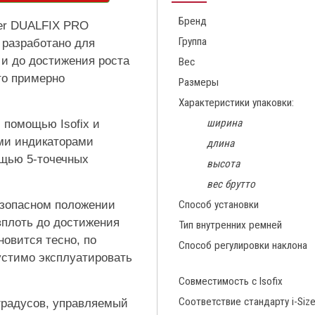
Бренд
mer DUALFIX PRO
Группа
 разработано для
и до достижения роста
Вес
что примерно
Размеры
Характеристики упаковки:
ширина
 помощью Isofix и
ыми индикаторами
длина
ощью 5-точечных
высота
вес брутто
езопасном положении
Способ установки
вплоть до достижения
Тип внутренних ремней
новится тесно, по
Способ регулировки наклона
устимо эксплуатировать
Совместимость с Isofix
Соответствие стандарту i-Siz
градусов, управляемый