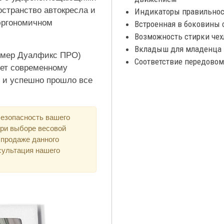
странство автокресла и
Индикаторы правильност
эргономичном
Встроенная в боковины 
Возможность стирки чехл
Вкладыш для младенца 
Рёмер Дуалфикс ПРО)
Соответствие передовому
ует современному
) и успешно прошло все
безопасность вашего
при выборе весовой
 продаже данного
сультация нашего