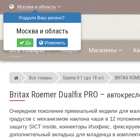
Москва и область
Угадали Ваш регион?
Москва и область
Да
Изменить
Все товары
Акции
Магазины
Ка
Все товары
Группа 0·1 (до 18 кг)
BRITAX RÖM
Мир детских автокресел
Britax Roemer Dualfix PRO
–
автокресл
Очередное поколение премиальной модели для малыш
градусов с механизмом наклона чаши в 12 положен
защиту SICT inside, коннекторы Изофикс, фиксируе
дополнительный вкладыш для младенца в комплекте