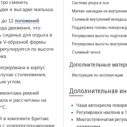
стро сменить
Система упора в пол
садки и высадки малыша.
Мягкие накладки на внутренн
Съемный внутренний вклады
 до 12
положений
Поддержка головы новорожд
хода движения, что
ь сиденье для отдыха в
Регулировка высоты подголов
к V-образной формы
Регулировка высоты внутренн
регулируется по высоте
Съемный чехол
нка.
Дополнительные мате
егрирована в корпус
случае столкновения,
Инструкция по эксплуатации
ым углом.
Дополнительная и
демонтажа ремней
ала и рассчитаны на
Чаша автокресла повора
°С.
Регулировка наклона в 1
 в комплекте Бритакс
Многоступенчатая регул
ш с ударопоглощающими
движением