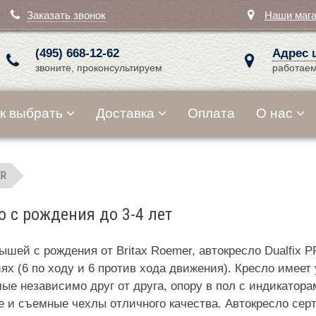
Заказать звонок
Наши маг
(495) 668-12-62
Адрес 
звоните, проконсультируем
работаем
к выбрать
Доставка
Оплата
О нас
ER
о с рождения до 3-4 лет
ей с рождения от Britax Roemer, автокресло Dualfix 
иях (6 по ходу и 6 против хода движения). Кресло име
мые независимо друг от друга, опору в пол с индикатор
 и съемные чехлы отличного качества. Автокресло сер