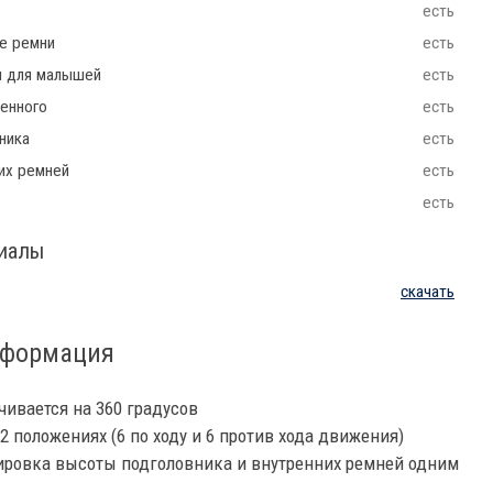
есть
ие ремни
есть
ш для малышей
есть
енного
есть
ника
есть
их ремней
есть
есть
риалы
скачать
нформация
чивается на 360 градусов
2 положениях (6 по ходу и 6 против хода движения)
ировка высоты подголовника и внутренних ремней одним