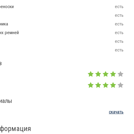
реноски
есть
есть
ника
есть
их ремней
есть
есть
есть
в
риалы
скачать
нформация