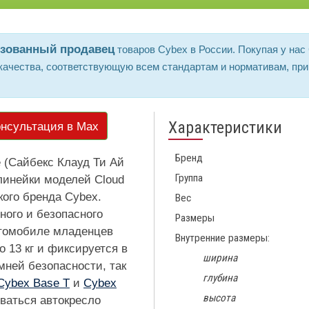
изованный продавец
товаров Cybex в России. Покупая у нас 
ачества, соответствующую всем стандартам и нормативам, при
Характеристики
нсультация в Max
Бренд
e (Сайбекс Клауд Ти Ай
Группа
линейки моделей Cloud
кого бренда Cybex.
Вес
ного и безопасного
Размеры
втомобиле младенцев
Внутренние размеры:
о 13 кг и фиксируется в
ширина
мней безопасности, так
глубина
Cybex Base T
и
Cybex
высота
ваться автокресло