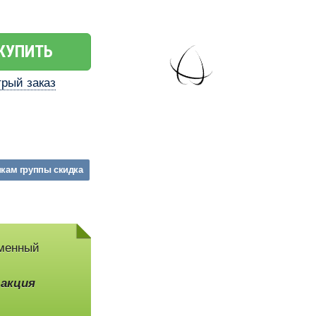
КУПИТЬ
рый заказ
икам
группы
скидка
рменный
,
акция