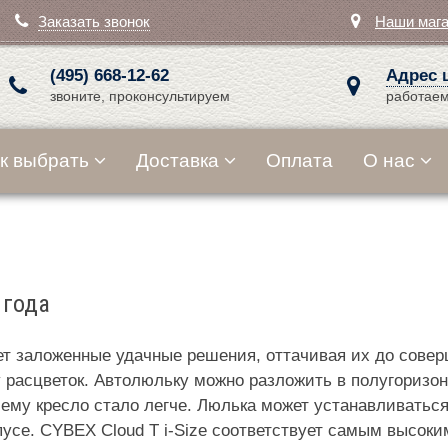
Заказать звонок
Наши маг
(495) 668-12-62
Адрес 
звоните, проконсультируем
работаем
к выбрать
Доставка
Оплата
О нас
 года
ает заложенные удачные решения, оттачивая их до сове
асцветок. Автолюльку можно разложить в полугоризонт
ему кресло стало легче. Люлька может устанавливаться к
пусе. CYBEX Cloud T i-Size соответствует самым высоки