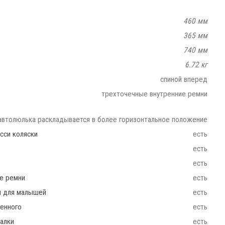
460 мм
365 мм
740 мм
6.72 кг
спиной вперед
трехточечные внутренние ремни
автолюлька раскладывается в более горизонтальное положение
сси коляски
есть
есть
e
есть
ие ремни
есть
ш для малышей
есть
енного
есть
чалки
есть