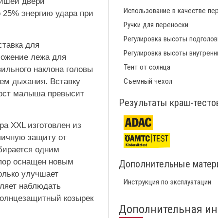
йшей двери
Использование в качестве пе
25% энергию удара при
Ручки для переноски
Регулировка высоты подголов
ставка для
Регулировка высоты внутренн
ложение лежа для
Тент от солнца
ильного наклона головы
ием дыхания. Вставку
Съемный чехол
рост малыша превысит
Результаты краш-тесто
а XXL изготовлен из
личную защиту от
убирается одним
пор оснащен новым
Дополнительные мате
олько улучшает
Инструкция по эксплуатации
оляет наблюдать
 солнцезащитный козырек
Дополнительная и