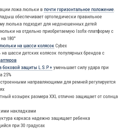
ации ложа люльки в
почти горизонтальное положение
.
ладыш обеспечивает ортопедически правильное
ему люлька подходит для недоношенных детей
юльки на отдельно приобретаемую Isofix-платформу с
на 180°
 люльки на шасси колясок
Cybex
 на шасси детских колясок популярных брендов с
аптеров
а боковой защиты L.S.P.+
уменьшает силу удара при
а 25%
встроенными направляющими для ремней регулируется
ях
ный козырек размера XXL отлично защищает от солнца
гкими накладками
уктура каркаса надежно защищает ребенка
ийся при 30 градусах