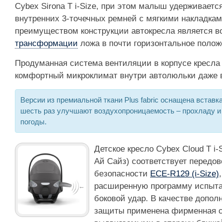
Cybex Sirona T i-Size, при этом малыш удерживаетс
внутренних 3-точечных ремней с мягкими накладка
преимуществом конструкции автокресла является в
трансформации
ложа в почти горизонтальное полож
Продуманная система вентиляции в корпусе кресла
комфортный микроклимат внутри автолюльки даже в
Версии из премиальной ткани Plus fabric оснащена вставка
шесть раз улучшают воздухопроницаемость – прохладу и
погоды.
Детское кресло Cybex Cloud T i-
Ай Сайз) соответствует передо
безопасности
ECE-R129 (i-Size)
расширенную программу испытан
боковой удар. В качестве допол
защиты применена фирменная си