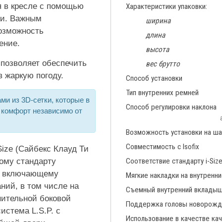
я в кресле с помощью
Характеристики упаковки:
ми. Важным
ширина
озможность
длина
ение.
высота
 позволяет обеспечить
вес брутто
 жаркую погоду.
Способ установки
Тип внутренних ремней
ми из 3D-сетки, которые в
Способ регулировки наклона
 комфорт независимо от
Возможность установки на ша
Совместимость с Isofix
Size (Сайбекс Клауд Ти
вому стандарту
Соответствие стандарту i-Siz
, включающему
Мягкие накладки на внутренн
ий, в том числе на
Съемный внутренний вклады
нительной боковой
Поддержка головы новорожд
стема L.S.P. с
Использование в качестве ка