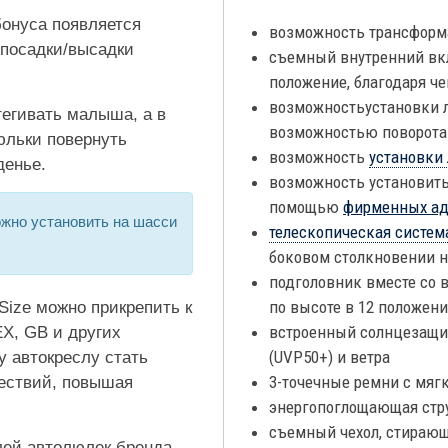
бонуса появляется
возможность трансформ
 посадки/высадки
съемный внутренний вк
положение, благодаря ч
возможностьустановки л
тегивать малыша, а в
возможностью поворота 
юльки повернуть
возможность
установки
денье.
возможность установить
помощью
фирменных ад
жно установить на шасси
телескопическая систем
боковом столкновении н
подголовник вместе со 
по высоте в 12 положени
Size можно прикрепить к
встроенный солнцезащит
X, GB и других
(UVP50+) и ветра
у автокреслу стать
3-точечные ремни с мя
ествий, повышая
энергопоглощающая стр
съемный чехол, стирающ
лей автолюлек бренда