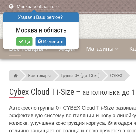
Москва и область
Угадали Ваш регион?
Москва и область
Да
Изменить
Все товары
Акции
Магазины
Ка
Все товары
Группа 0+ (до 13 кг)
CYBEX
Мир детских автокресел
Cybex Cloud T i-Size
–
автолюлька до 1
Автокресло группы 0+ CYBEX Cloud T i-Size развив
эффективную систему вентиляции и новую линейку р
коляске, улучшена конструкция корпуса, благодаря ч
отлично защищает от солнца и легко прячется в кор