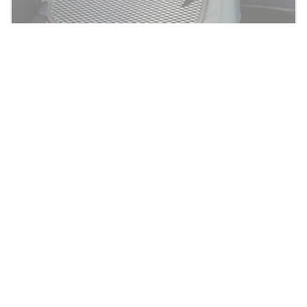
ПРЕДЗАКАЗ
Универсальная защитная подкладка EVA Люкс 1/2
(Эвакожа)
1 499
Аксессуар
Вопросы и отзывы
Поделитесь своим мнением, будем очень признательны за
ваш отзыв! С удовольствием ответим на любые вопросы.