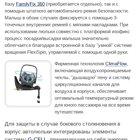
базу
FamilyFix 360
(приобретается отдельно), так и с
помощью штатного автомобильного ремня безопасности.
Малыш в обоих случаях фиксируется с помощью 3-
точечных внутренних ремней с мягкими накладками. При
использовании люльки совместно с платформой изофикс
процесс посадки/высадки малыша значительно
облегчается благодаря встроенной в базу "умной" системе
вращения FlexiSpin, управляемой с помощью одной руки.
Фирменная технология
ClimaFlow
,
включающая воздухопроницаемые
чехлы, "дышащую" пену и систему
циркуляционных каналов для
воздуха в корпусе, обеспечивает
оптимальный температурный режим
для юного пассажира на все время
путешествия.
Для защиты в случае бокового столкновения в
корпус автолюльки интегрированы элементы
системы
G-CELL
, принимающие на себя энергию