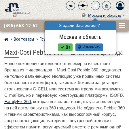
Москва и область
(495) 668-12-62
Угадали Ваш регион?
Москва и область
Все товары
Группа 0+ (до 13 кг)
MAXI-COSI
Мир детских автокресел
Да
Изменить
Maxi-Cosi Pebble 360
–
автолюлька до 1 года
Новое поколение автолюлек от всемирно известного
бренда из Нидерландов – Maxi-Cosi Pebble 360 предлагает
не только дальнейшую эволюцию уже привычных систем
безопасности и комфорта, таких как боковая защита при
столкновении G-CELL или система контроля микроклимата
ClimaFlow, но и передовую конструкцию платформы ISOFIX
FamilyFix 360
, которая позволяет вращать установленную
на ней автолюльку на 360 градусов. Не обделена Pebble 360
и такими характеристиками, как высокопрочный корпус,
энергопоглощающие материалы внутренней отделки с
эффектом памяти, регулируемый вместе с ремнями одной