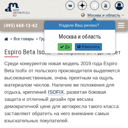
Москва и область
(495) 668-12-62
Угадали Ваш регион?
Москва и область
Все товары
Группа 1·2·3 (9–36 кг)
ESPIRO
Мир детских автокресел
Да
Изменить
Espiro Beta Isofix
–
автокресло от 1 до 12 лет
Среди конкурентов новая модель 2019 года Espiro
Beta Isofix от польского производителя выделяется
высококачественным, очень приятным на ощупь
материалом чехлов. Наличие же положения для
отдыха, креплений
ISOFIX
, развитая боковая
защита и отличный дизайн при весьма
демократичной цене для автокресла такого класса
заставляют обратить на него внимание самых
взыскательных покупателей.