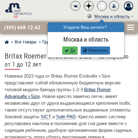
Москва и область
(495) 668-12-62
Угадали Ваш регион?
Москва и область
Все товары
Группа 1·2·3 (9–36 кг)
BRITAX RÖMER
Мир детских автокресел
Да
Изменить
Britax Roemer Evolvafix i-Size
–
автокресло
от 1 до 12 лет
Новинка 2023 года от Britax Romer Evolvafix i-Size
представляет собой обновленную бюджетную версию
топовой модели бренда группы 1-2-3
Britax Romer
Advansafix i-Size
. Новое кресло заметно легче, имеет
независимо друг от друга выдвигающиеся крепления Isofix,
также отсутствуют дополнительные выдвижные элементы
боковой защиты
SICT
и
Safe PAD
. Кресло имеет систему
регулировки наклона в положение для сна даже вместе с
сидящим ребенком, удобную эргономичная форма сиденья,
возможность легко убрать внутренние ремни в