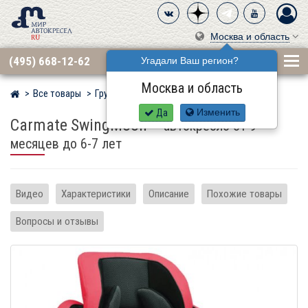
Москва и область
(495) 668-12-62
Угадали Ваш регион?
Москва и область
Все товары
Группа 1·2 (9–25 кг)
CARMATE
Мир детских автокресел
Да
Изменить
Carmate SwingMoon
–
автокресло от 9
месяцев до 6-7 лет
Видео
Характеристики
Описание
Похожие товары
Вопросы и отзывы