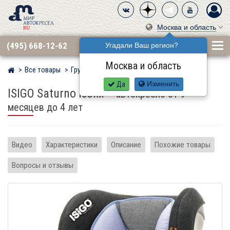
Москва и область
(495) 668-12-62
Угадали Ваш регион?
Москва и область
Все товары
Группа 1 (9–18 кг)
ISIGO
Мир детских автокресел
Да
Изменить
ISIGO Saturno Isofix
–
автокресло от 9
месяцев до 4 лет
Видео
Характеристики
Описание
Похожие товары
Вопросы и отзывы