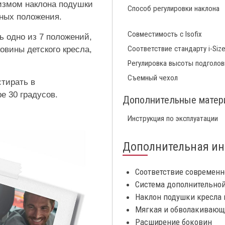
измом наклона подушки
Способ регулировки наклона
нных положения.
Совместимость с Isofix
ь одно из 7 положений,
Соответствие стандарту i-Siz
овины детского кресла,
Регулировка высоты подголов
Съемный чехол
стирать в
е 30 градусов.
Дополнительные мате
Инструкция по эксплуатации
Дополнительная и
Соответствие современно
Система дополнительной 
Наклон подушки кресла 
Мягкая и обволакивающа
Расширение боковин