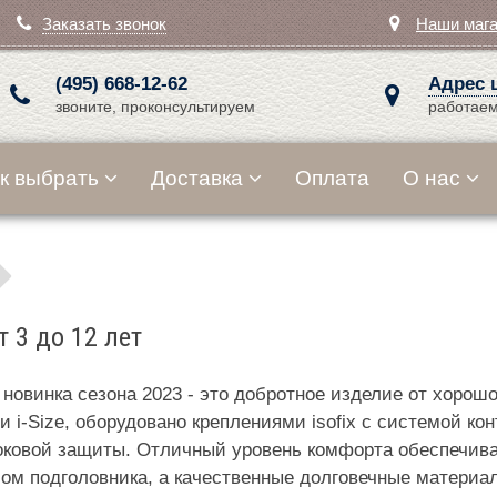
Заказать звонок
Наши маг
(495) 668-12-62
Адрес 
звоните, проконсультируем
работаем
к выбрать
Доставка
Оплата
О нас
т 3 до 12 лет
 - новинка сезона 2023 - это добротное изделие от хоро
 i-Size, оборудовано креплениями isofix с системой ко
ковой защиты. Отличный уровень комфорта обеспечиваю
ом подголовника, а качественные долговечные материал