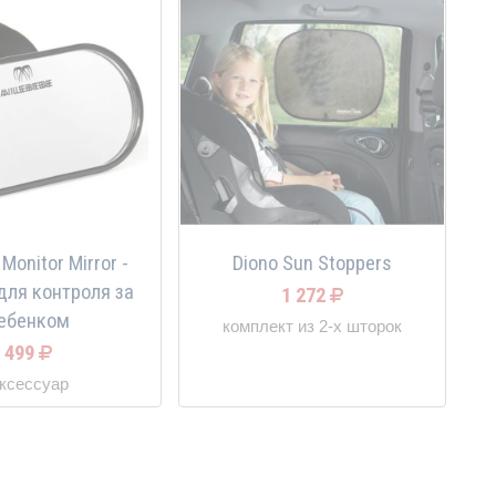
Monitor Mirror -
Diono Sun Stoppers
для контроля за
1 272
ебенком
комплект из 2-х шторок
499
ксессуар