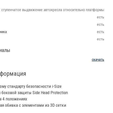
ступенчатое выдвижение автокресла относительно платформы
есть
e
есть
ника
есть
есть
риалы
скачать
нформация
му стандарту безопасности i-Size
боковой защиты Side Head Protection
в 4 положениях
я обивка с элементами из 3D сетки