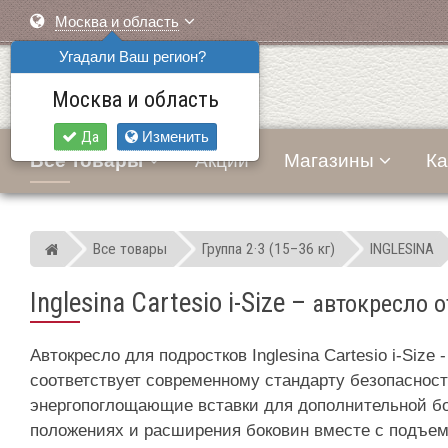
Москва и область
Угадали Ваш регион?
Москва и область
Да
Изменить
Все товары
Акции
Магазины
Ка
Все товары
Группа 2·3 (15–36 кг)
INGLESINA
Мир детских автокресел
Inglesina Cartesio i-Size
–
автокресло о
Автокресло для подростков Inglesina Cartesio i-Size
соответствует современному стандарту безопасности
энергопоглощающие вставки для дополнительной бо
положениях и расширения боковин вместе с подъем