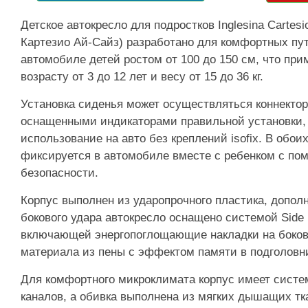
Детское автокресло для подростков Inglesina Cartesi
Картезио Ай-Сайз) разработано для комфортных пу
автомобиле детей ростом от 100 до 150 см, что при
возрасту от 3 до 12 лет и весу от 15 до 36 кг.
Установка сиденья может осуществляться коннекто
оснащенными индикаторами правильной установки,
использование на авто без креплений isofix. В обои
фиксируется в автомобиле вместе с ребенком с по
безопасности.
Корпус выполнен из ударопрочного пластика, допол
бокового удара автокресло оснащено системой Side H
включающей энергопоглощающие накладки на боков
материала из пены с эффектом памяти в подголовн
Для комфортного микроклимата корпус имеет сист
каналов, а обивка выполнена из мягких дышащих тк