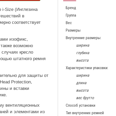
Бренд
o i-Size (Инглезина
Группа
тешествий в
мерно соответствует
Вес
Размеры
Внутренние размеры:
рами изофикс,
ширина
 также возможно
х случаях кресло
глубина
мощью штатного ремня
высота
Характеристики упаковки:
нительно для защиты от
ширина
ead Protection,
длина
ины и вставки
высота
ике.
вес брутто
ему вентиляционных
Способ установки
аней и элементами из
Тип внутренних ремней