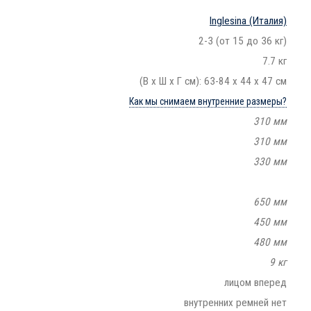
Inglesina
(Италия)
2-3 (от 15 до 36 кг)
7.7 кг
(В х Ш х Г см): 63-84 х 44 х 47 см
Как мы снимаем внутренние размеры?
310 мм
310 мм
330 мм
650 мм
450 мм
480 мм
9 кг
лицом вперед
внутренних ремней нет