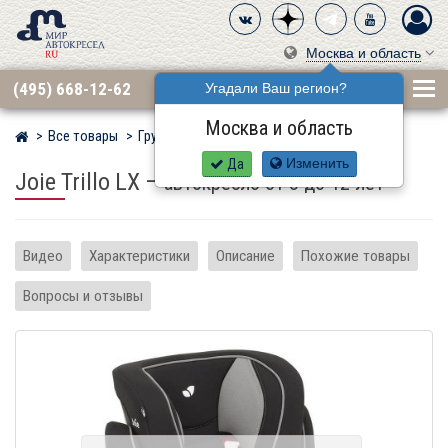
Москва и область
(495) 668-12-62
Угадали Ваш регион?
Москва и область
Все товары
Группа 2·3 (15–36 кг)
JOIE
Мир детских автокресел
Да
Изменить
Joie Trillo LX
–
автокресло от 3 до 12 лет
Видео
Характеристики
Описание
Похожие товары
Вопросы и отзывы