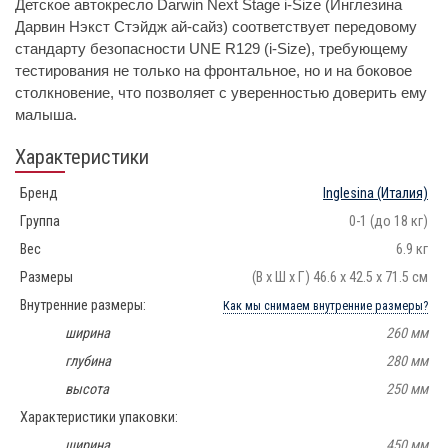
Детское автокресло Darwin Next Stage i-Size (Инглезина
Дарвин Нэкст Стэйдж ай-сайз) соответствует передовому
стандарту безопасности UNE R129 (i-Size), требующему
тестирования не только на фронтальное, но и на боковое
столкновение, что позволяет с уверенностью доверить ему
малыша.
Характеристики
Бренд
Inglesina
(Италия)
Группа
0-1 (до 18 кг)
Вес
6.9 кг
Размеры
(В х Ш х Г) 46.6 х 42.5 х 71.5 см
Внутренние размеры:
Как мы снимаем внутренние размеры?
ширина
260 мм
глубина
280 мм
высота
250 мм
Характеристики упаковки:
ширина
450 мм