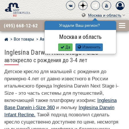
Москва и область
(495) 668-12-62
Угадали Ваш регион?
Москва и область
Все товары
Автокресла по бренду
INGLESINA
Мир детских автокресел
Да
Изменить
Inglesina Darwin Next Stage i-Size
–
автокресло с рождения до 3-4 лет
Детское кресло для малышей с рождения до
примерно 4 лет от давно известного в России
итальянского бренда Inglesina Darwin Next Stage i-
Size - это часть системы для путешествий,
включающей также платформу изофикс
Inglesina
Base Darwin i-Size 360
и люльку
Inglesina Darwin
Infant Recline.
Такой подход позволил сделать
кресло существенно доступнее по цене, несмотря