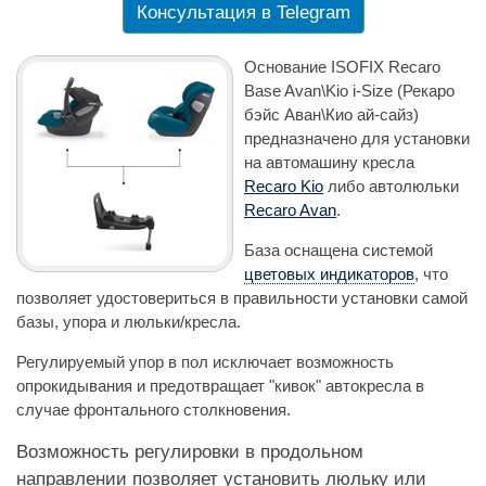
Консультация в Telegram
Основание ISOFIX Recaro
Base Avan\Kio i-Size (Рекаро
бэйс Аван\Кио ай-сайз)
предназначено для установки
на автомашину кресла
Recaro Kio
либо автолюльки
Recaro Avan
.
База оснащена системой
цветовых индикаторов
, что
позволяет удостовериться в правильности установки самой
базы, упора и люльки/кресла.
Регулируемый упор в пол исключает возможность
опрокидывания и предотвращает "кивок" автокресла в
случае фронтального столкновения.
Возможность регулировки в продольном
направлении позволяет установить люльку или