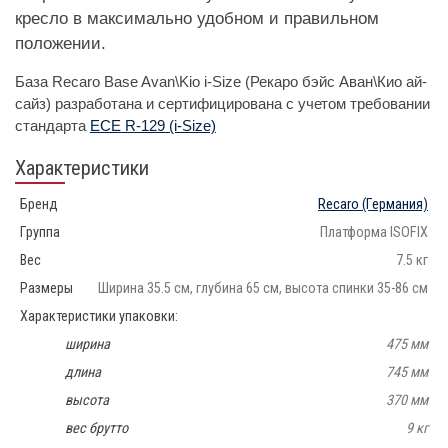
кресло в максимально удобном и правильном
положении.
База Recaro Base Avan\Kio i-Size (Рекаро бэйс Аван\Кио ай-
сайз) разработана и сертифицирована с учетом требовании
стандарта
ECE R-129 (i-Size)
Характеристики
Бренд
Recaro
(Германия)
Группа
Платформа ISOFIX
Вес
7.5 кг
Размеры
Ширина 35.5 см, глубина 65 см, высота спинки 35-86 см
Характеристики упаковки:
ширина
475 мм
длина
745 мм
высота
370 мм
вес брутто
9 кг