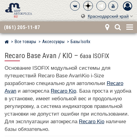
Краснодарский край
(861) 205-11-87
Все товары
Аксессуары
Базы Isofix
Мир детских автокресел
Recaro Base Avan / KIO
–
база ISOFIX
Основание ISOFIX модульной системы для
путешествий Recaro Base Avan\Kio i-Size
разработано специально для автолюльки
Recaro
Avan
и автокресла
Recaro Kio
. База проста и удобна
в установке, имеет неболькой вес и продольную
регулировку, а система индикаторов правильной
установки не допустит ошибки при использовании.
Для эксплуатации автокресла
Recaro Kio
наличие
базы обязательно.