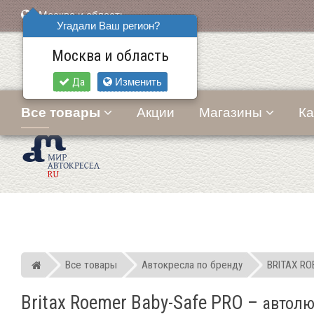
Москва и область
Угадали Ваш регион?
Москва и область
Да
Изменить
Все товары
Акции
Магазины
Ка
Все товары
Автокресла по бренду
BRITAX R
Мир детских автокресел
Britax Roemer Baby-Safe PRO
–
автолю