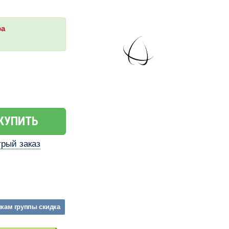
ра
КУПИТЬ
рый заказ
икам
группы
скидка