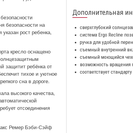
Дополнительная и
 безопасности
ня безопасности на
сверхглубокий солнцез
 указан рост ребенка,
система Ergo Recline по
ручка для удобной перен
съемный внутренний вк
рта кресло оснащено
съемный моющийся чехол
солнцезащитным
возможность вращения п
ый защитит ребёнка от
соответствует стандарту 
обеспечит тихое и уютное
репкого сна в дороге.
ала высокого качества,
 автоматической
требует отсоединения
итакс Ремер Бэби-Сэйф