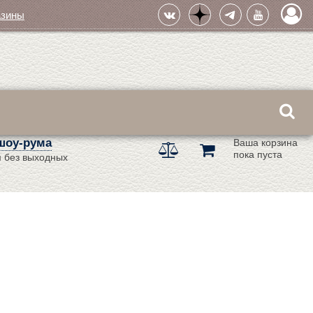
азины
шоу-рума
Ваша корзина
пока пуста
 без выходных