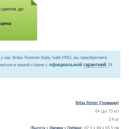
сцветки до
,
цена
 у нас Britax Roemer Baby-Safe PRO, вы приобретаете
официальной
гарантией
нятым в нашей стране с
24
Britax Römer
(Германия)
0+ (до 13 кг)
3.9 кг
(
Высота
х
Ширина
х
Глубина
): 62.5 x 44 x 65.5 см