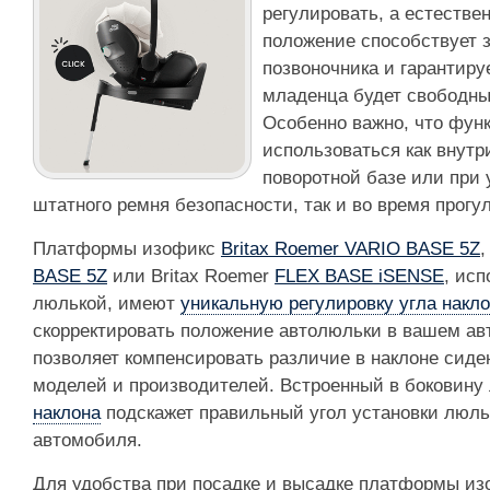
регулировать, а естестве
положение способствует 
позвоночника и гарантиру
младенца будет свободны
Особенно важно, что функ
использоваться как внутр
поворотной базе или при
штатного ремня безопасности, так и во время прогул
Платформы изофикс
Britax Roemer VARIO BASE 5Z
,
BASE 5Z
или Britax Roemer
FLEX BASE iSENSE
, ис
люлькой, имеют
уникальную регулировку угла накл
скорректировать положение автолюльки в вашем ав
позволяет компенсировать различие в наклоне сиде
моделей и производителей. Встроенный в боковин
наклона
подскажет правильный угол установки люл
автомобиля.
Для удобства при посадке и высадке платформы и