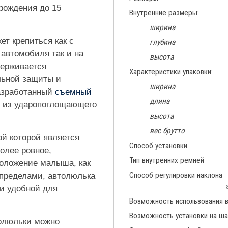
 рождения до 15
Внутренние размеры:
ширина
т крепиться как с
глубина
автомобиля так и на
высота
держивается
Характеристики упаковки:
льной защиты и
ширина
азработанный
съемный
длина
 из ударопоглощающего
высота
вес брутто
й которой является
Способ установки
олее ровное,
Тип внутренних ремней
положение малыша, как
Способ регулировки наклона
о пределами, автолюлька
 и удобной для
Возможность использования 
Возможность установки на ша
толюльки можно