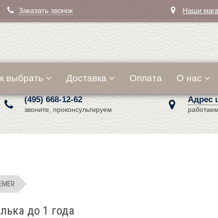
Заказать звонок
Наши маг
к выбрать
Доставка
Оплата
О нас
(495) 668-12-62
Адрес 
звоните, проконсультируем
работаем
OEMER
лька до 1 года