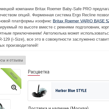
немецкой компании Britax Roemer Baby-Safe PRO предлаг
еством опций. Фирменная система Ergo Recline позвол
ю новой платформы изофикс
Britax Roemer VARIO BASE 5
лируемый по высоте вместе с ремнями подголовник, ко
ятным приключением! Автолюлька может использоватьс
-129 (i-Size), все это в совокупности заслуженно стави
вых производителей!
осы и отзывы
Расцветка
АКЦИЯ
Harbor Blue STYLE
Доставка и наличие (Москва)