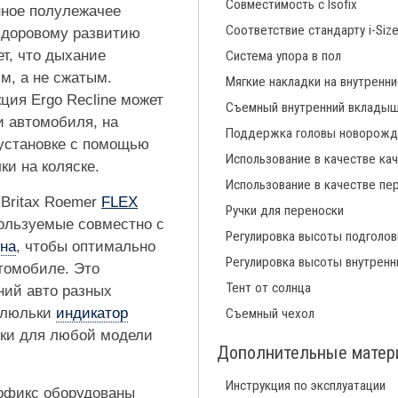
Совместимость с Isofix
нное полулежачее
Соответствие стандарту i-Siz
здоровому развитию
ет, что дыхание
Система упора в пол
м, а не сжатым.
Мягкие накладки на внутренн
ция Ergo Recline может
Съемный внутренний вклады
и автомобиля, на
Поддержка головы новорожд
 установке с помощью
Использование в качестве ка
ки на коляске.
Использование в качестве пе
 Britax Roemer
FLEX
Ручки для переноски
пользуемые совместно с
Регулировка высоты подголов
она
, чтобы оптимально
Регулировка высоты внутренн
томобиле. Это
Тент от солнца
ний авто разных
у люльки
индикатор
Съемный чехол
ьки для любой модели
Дополнительные мате
Инструкция по эксплуатации
зофикс оборудованы