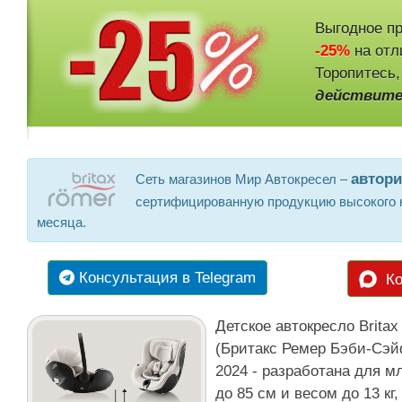
Выгодное пр
-25%
на отл
Торопитесь,
действите
автор
Сеть магазинов Мир Автокресел –
сертифицированную продукцию высокого к
месяца.
Консультация в Telegram
Ко
Детское автокресло Brita
(Бритакс Ремер Бэби-Сэйф
2024 - разработана для м
до 85 см и весом до 13 кг