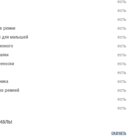
есть
e
есть
есть
ие ремни
есть
ш для малышей
есть
енного
есть
чалки
есть
реноски
есть
есть
ника
есть
их ремней
есть
есть
есть
риалы
скачать