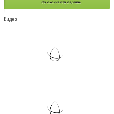
до окончании партии
!
Видео