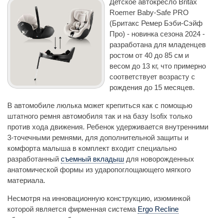
Детское автокресло Britax
Roemer Baby-Safe PRO
(Бритакс Ремер Бэби-Сэйф
Про) - новинка сезона 2024 -
разработана для младенцев
ростом от 40 до 85 см и
весом до 13 кг, что примерно
соответствует возрасту с
рождения до 15 месяцев.
В автомобиле люлька может крепиться как с помощью
штатного ремня автомобиля так и на базу Isofix только
против хода движения. Ребенок удерживается внутренними
3-точечными ремнями, для дополнительной защиты и
комфорта малыша в комплект входит специально
разработанный
съемный вкладыш
для новорожденных
анатомической формы из ударопоглощающего мягкого
материала.
Несмотря на инновационную конструкцию, изюминкой
которой является фирменная система
Ergo Recline