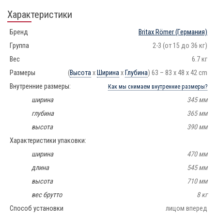
Характеристики
Бренд
Britax Römer
(Германия)
Группа
2-3 (от 15 до 36 кг)
Вес
6.7 кг
Размеры
(
Высота
х
Ширина
х
Глубина
) 63 – 83 x 48 x 42 cm
Внутренние размеры:
Как мы снимаем внутренние размеры?
ширина
345 мм
глубина
365 мм
высота
390 мм
Характеристики упаковки:
ширина
470 мм
длина
545 мм
высота
710 мм
вес брутто
8 кг
Способ установки
лицом вперед