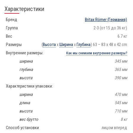
Характеристики
Бренд
Britax Römer
(Германия)
Группа
2-3 (от 15 до 36 кг)
Вес
6.7 кг
Размеры
(
Высота
х
Ширина
х
Глубина
) 63 – 83 x 48 x 42 cm
Внутренние размеры:
Как мы снимаем внутренние размеры?
ширина
345 мм
глубина
365 мм
высота
390 мм
Характеристики упаковки:
ширина
470 мм
длина
545 мм
высота
710 мм
вес брутто
8 кг
Способ установки
лицом вперед