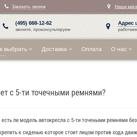
Заказать звонок
Наши маг
(495) 668-12-62
Адрес 
звоните, проконсультируем
работаем
к выбрать
Доставка
Оплата
О нас
лет с 5-ти точечными ремнями?
 есть ли модель автокресла с 5-ти точеными ремнями бе
репить к сиденью которое стоит лицом против хода движе