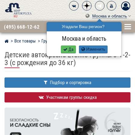
Москва и область
(495) 668-12-62
Угадали Ваш регион?
Москва и область
Все товары
Группа 0·1·2·3 (до 36 кг)
Мир детских автокресел
Да
Изменить
Детские автокресла Evenflo группы 0-1-2-
3 (с рождения до 36 кг)
Подбор и сортировка
Участникам группы скидка