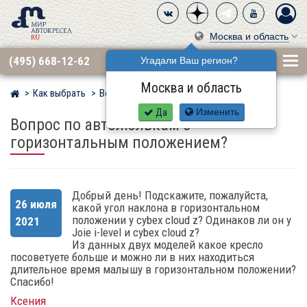
Москва и область
(495) 668-12-62
Угадали Ваш регион?
Москва и область
Как выбрать
Вопросы
Мир детских автокресел
Да
Изменить
Вопрос по автолюлькам с
горизонтальным положением?
Добрый день! Подскажите, пожалуйста,
26 июля
какой угол наклона в горизонтальном
положении у cybex cloud z? Одинаков ли он у
2021
Joie i-level и cybex cloud z?
Из данных двух моделей какое кресло
посоветуете больше и можно ли в них находиться
длительное время малышу в горизонтальном положении?
Спасибо!
Ксения