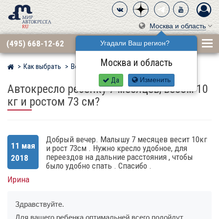
Москва и область
(495) 668-12-62
Угадали Ваш регион?
Москва и область
Как выбрать
Вопросы
Мир детских автокресел
Да
Изменить
Автокресло ребенку 7 месяцев, весом 10
кг и ростом 73 см?
Добрый вечер. Малышу 7 месяцев весит 10кг
11 мая
и рост 73см . Нужно кресло удобное, для
переездов на дальние расстояния , чтобы
2018
было удобно спать . Спасибо .
Ирина
Здравствуйте.
Для вашего ребенка оптимальней всего подойдут