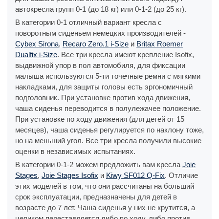
автокресла групп 0-1 (до 18 кг) или 0-1-2 (до 25 кг).
В категории 0-1 отличный вариант кресла с
поворотным сиденьем немецких производителей -
Cybex Sirona
,
Recaro Zero.1 i-Size
и
Britax Roemer
Dualfix i-Size
. Все три кресла имеют крепление Isofix,
выдвижной упор в пол автомобиля, для фиксации
малыша используются 5-ти точечные ремни с мягкими
накладками, для защиты головы есть эргономичный
подголовник. При установке против хода движения,
чаша сиденья переводится в полулежачее положение.
При установке по ходу движения (для детей от 15
месяцев), чаша сиденья регулируется по наклону тоже,
но на меньший угол. Все три кресла получили высокие
оценки в независимых испытаниях.
В категории 0-1-2 можем предложить вам кресла
Joie
Stages
,
Joie Stages Isofix
и
Kiwy SF012 Q-Fix
. Отличие
этих моделей в том, что они рассчитаны на больший
срок эксплуатации, предназначены для детей в
возрасте до 7 лет. Чаша сиденья у них не крутится, а
целиком переставляется либо по ходу, либо против