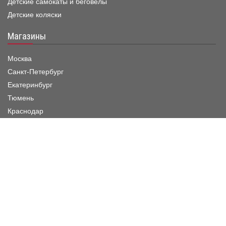
Детские самокаты и беговелы
Детские коляски
Магазины
Москва
Санкт-Петербург
Екатеринбург
Тюмень
Краснодар
Режим работы шоу-рума
Пн. - Пятница :
11:00 - 19:00
Суббота :
11:00 - 20:00
Воскресенье :
11:00 - 20:00
Заказать звонок