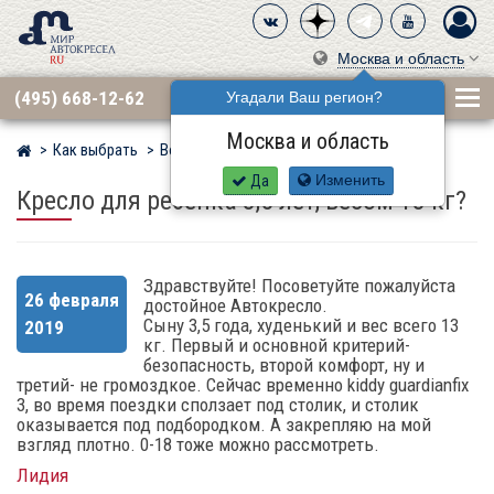
Москва и область
(495) 668-12-62
Угадали Ваш регион?
Москва и область
Как выбрать
Вопросы
Мир детских автокресел
Да
Изменить
Кресло для ребенка 3,5 лет, весом 13 кг?
Здравствуйте! Посоветуйте пожалуйста
26 февраля
достойное Автокресло.
Сыну 3,5 года, худенький и вес всего 13
2019
кг. Первый и основной критерий-
безопасность, второй комфорт, ну и
третий- не громоздкое. Сейчас временно kiddy guardianfix
3, во время поездки сползает под столик, и столик
оказывается под подбородком. А закрепляю на мой
взгляд плотно. 0-18 тоже можно рассмотреть.
Лидия