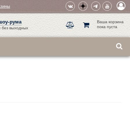
азины
шоу-рума
Ваша корзина
пока пуста
 без выходных