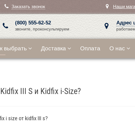
Заказать звонок
Наши маг
(800) 555-62-52
Адрес 
звоните, проконсультируем
работаем
к выбрать
Доставка
Оплата
О нас
fix III S и Kidfix i-Size?
i size от kidfix III s?