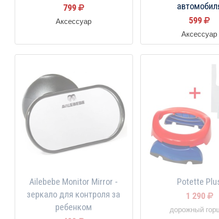
автомобил
799
599
Аксессуар
Аксессуар
Ailebebe Monitor Mirror -
Potette Plu
зеркало для контроля за
1 290
ребенком
дорожный гор