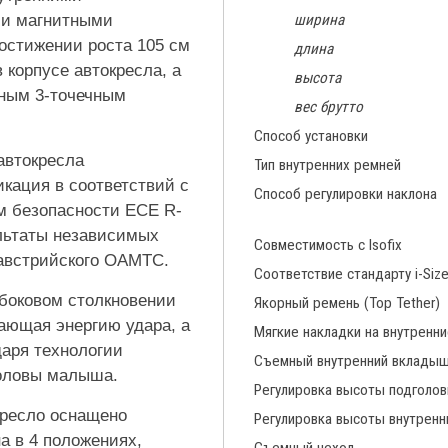
ми магнитными
ширина
остижении роста 105 см
длина
корпусе автокресла, а
высота
ным 3-точечным
вес брутто
Способ установки
автокресла
Тип внутренних ремней
кация в соответствий с
Способ регулировки наклона
м безопасности ECE R-
зультаты независимых
Совместимость с Isofix
австрийского OAMTC.
Соответствие стандарту i-Siz
боковом столкновении
Якорный ремень (Top Tether)
ающая энергию удара, а
Мягкие накладки на внутренн
даря технологии
Съемный внутренний вклады
головы малыша.
Регулировка высоты подголов
кресло оснащено
Регулировка высоты внутренн
а в 4 положениях,