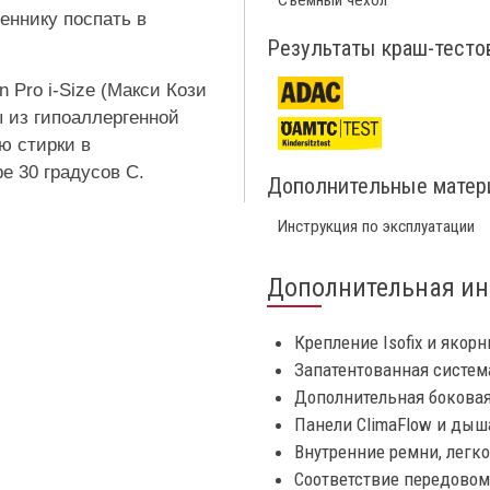
Съемный чехол
ннику поспать в
Результаты краш-тесто
n Pro i-Size (Макси Кози
ы из гипоаллергенной
ю стирки в
е 30 градусов С.
Дополнительные мате
Инструкция по эксплуатации
Дополнительная и
Крепление Isofix и якор
Запатентованная систем
Дополнительная боковая 
Панели ClimaFlow и дыш
Внутренние ремни, легко
Соответствие передовому