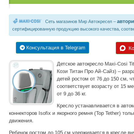
автор
Сеть магазинов Мир Автокресел –
сертифицированную продукцию высокого качества, соотв
Консультация в Telegram
Ко
Детское автокресло Maxi-Cosi Tit
Кози Титан Про Ай-Сайз) – разр
детей ростом от 76 до 150 см, 
соответствует возрасту от 15 ме
от 9 до 36 кг.
Кресло устанавливается в авт
коннекторов Isofix и якорного ремня (Top Tether) тол
движения.
Ребенок ростом до 105 см удерживается в кресле в