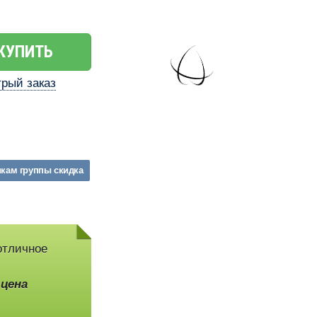
КУПИТЬ
рый заказ
икам
группы
скидка
отличное
,
цена