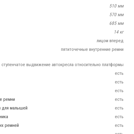
510 мм
570 мм
685 мм
14 кг
лицом вперед
пятиточечные внутренние ремни
ступенчатое выдвижение автокресла относительно платформы
есть
e
есть
есть
ие ремни
есть
ш для малышей
есть
ника
есть
их ремней
есть