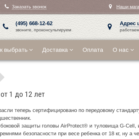
Заказать звонок
Наши маг
(495) 668-12-62
Адрес 
звоните, проконсультируем
работаем
к выбрать
Доставка
Оплата
О нас
от 1 до 12 лет
 отрасли теперь сертифицировано по передовому стандар
дшественник.
оковой защиты головы AirProtect® и туловища G-Cell, 
 ремнями безопасности при весе ребенка от 18 кг, ну а