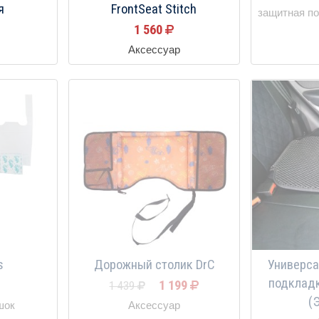
я
FrontSeat Stitch
защитная по
1 560
Аксессуар
s
Дорожный столик DrC
Универса
подкладк
1 199
1 439
(
шок
Аксессуар