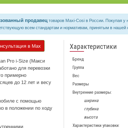
изованный продавец
товаров Maxi-Cosi в России. Покупая у на
етствующую всем стандартам и нормативам, принятым в нашей 
Характеристики
нсультация в Max
Бренд
an Pro i-Size (Макси
Группа
аботано для перевозки
что примерно
Вес
сяцев до 12 лет и весу
Размеры
Внутренние размеры:
ширина
омобиле с помощью
ько в положении по ходу
глубина
высота
Характеристики упаковки:
нутренними