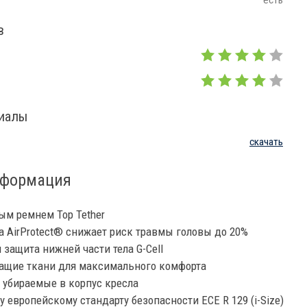
есть
в
риалы
скачать
нформация
ным ремнем Top Tether
а AirProtect® снижает риск травмы головы до 20%
защита нижней части тела G-Cell
ащие ткани для максимального комфорта
 убираемые в корпус кресла
 европейскому стандарту безопасности ECE R 129 (i-Size)