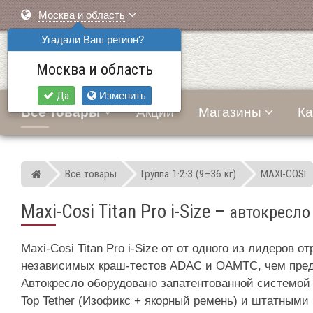
Москва и область
Угадали Ваш регион?
Москва и область
Да
Изменить
Все товары
Акции
Магазины
Ка
Все товары
Группа 1·2·3 (9–36 кг)
MAXI-COSI
Мир детских автокресел
Maxi-Cosi Titan Pro i-Size
–
автокресло 
Maxi-Cosi Titan Pro i-Size от от одного из лидеров
независимых краш-тестов ADAC и OAMTC, чем пре
Автокресло оборудовано запатентованной системой б
Top Tether (Изофикс + якорный ремень) и штатными