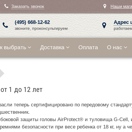
Заказать звонок
Наши маг
(495) 668-12-62
Адрес 
звоните, проконсультируем
работаем
к выбрать
Доставка
Оплата
О нас
от 1 до 12 лет
 отрасли теперь сертифицировано по передовому стандар
дшественник.
оковой защиты головы AirProtect® и туловища G-Cell, 
 ремнями безопасности при весе ребенка от 18 кг, ну а