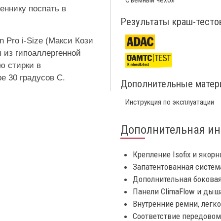
Съемный чехол
ннику поспать в
Результаты краш-тесто
n Pro i-Size (Макси Кози
ы из гипоаллергенной
ю стирки в
е 30 градусов С.
Дополнительные мате
Инструкция по эксплуатации
Дополнительная и
Крепление Isofix и якор
Запатентованная систем
Дополнительная боковая 
Панели ClimaFlow и дыш
Внутренние ремни, легко
Соответствие передовому