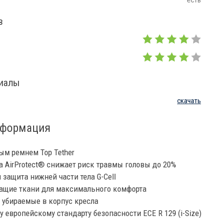
есть
в
риалы
скачать
нформация
ным ремнем Top Tether
а AirProtect® снижает риск травмы головы до 20%
защита нижней части тела G-Cell
ащие ткани для максимального комфорта
 убираемые в корпус кресла
 европейскому стандарту безопасности ECE R 129 (i-Size)