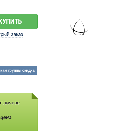
КУПИТЬ
рый заказ
икам
группы
скидка
отличное
,
цена