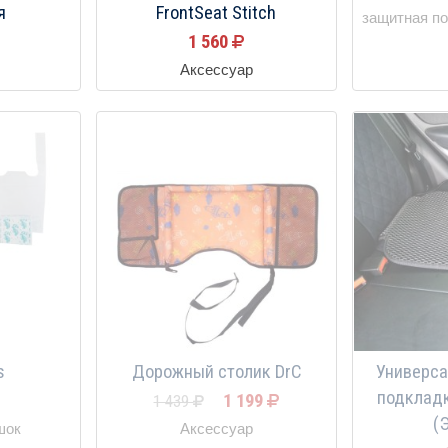
я
FrontSeat Stitch
защитная по
1 560
Аксессуар
s
Дорожный столик DrC
Универса
подкладк
1 199
1 439
(
шок
Аксессуар