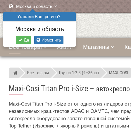
Москва и область
Угадали Ваш регион?
Москва и область
Да
Изменить
Все товары
Акции
Магазины
Ка
Все товары
Группа 1·2·3 (9–36 кг)
MAXI-COSI
Мир детских автокресел
Maxi-Cosi Titan Pro i-Size
–
автокресло 
Maxi-Cosi Titan Pro i-Size от от одного из лидеров
независимых краш-тестов ADAC и OAMTC, чем пре
Автокресло оборудовано запатентованной системой б
Top Tether (Изофикс + якорный ремень) и штатными