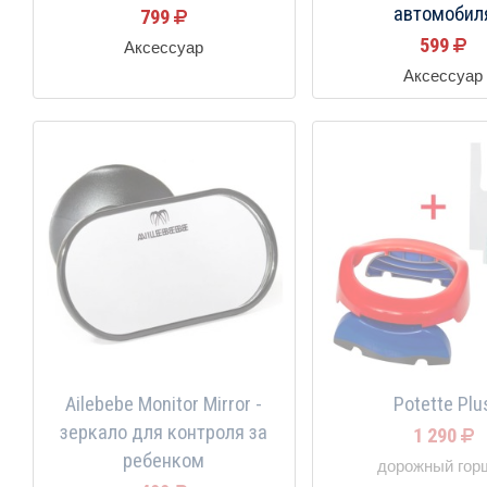
автомобил
799
599
Аксессуар
Аксессуар
Ailebebe Monitor Mirror -
Potette Plu
зеркало для контроля за
1 290
ребенком
дорожный гор