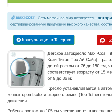
автор
Сеть магазинов Мир Автокресел –
сертифицированную продукцию высокого качества, соотв
Консультация в Telegram
Ко
Детское автокресло Maxi-Cosi Tit
Кози Титан Про Ай-Сайз) – разр
детей ростом от 76 до 150 см, 
соответствует возрасту от 15 ме
от 9 до 36 кг.
Кресло устанавливается в авт
коннекторов Isofix и якорного ремня (Top Tether) тол
движения.
Ребенок ростом до 105 см удерживается в кресле в