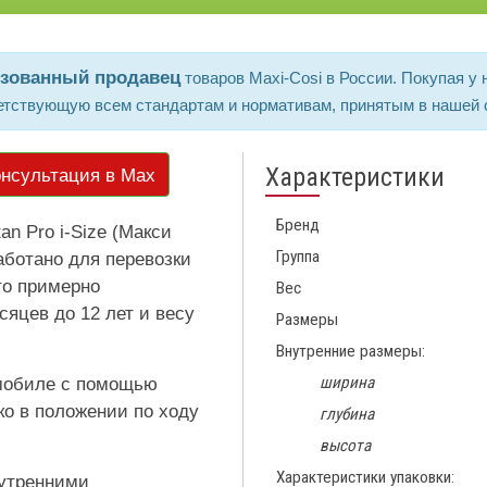
изованный продавец
товаров Maxi-Cosi в России. Покупая у на
етствующую всем стандартам и нормативам, принятым в нашей 
Характеристики
нсультация в Max
Бренд
an Pro i-Size (Макси
Группа
аботано для перевозки
что примерно
Вес
сяцев до 12 лет и весу
Размеры
Внутренние размеры:
ширина
омобиле с помощью
ько в положении по ходу
глубина
высота
Характеристики упаковки:
нутренними