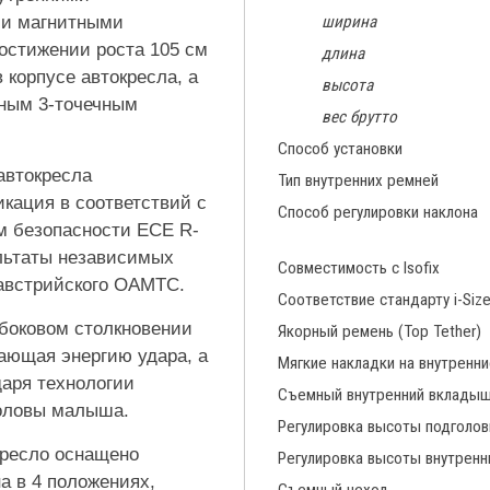
ми магнитными
ширина
остижении роста 105 см
длина
корпусе автокресла, а
высота
ным 3-точечным
вес брутто
Способ установки
автокресла
Тип внутренних ремней
кация в соответствий с
Способ регулировки наклона
м безопасности ECE R-
зультаты независимых
Совместимость с Isofix
австрийского OAMTC.
Соответствие стандарту i-Siz
боковом столкновении
Якорный ремень (Top Tether)
ающая энергию удара, а
Мягкие накладки на внутренн
даря технологии
Съемный внутренний вклады
головы малыша.
Регулировка высоты подголов
кресло оснащено
Регулировка высоты внутренн
а в 4 положениях,