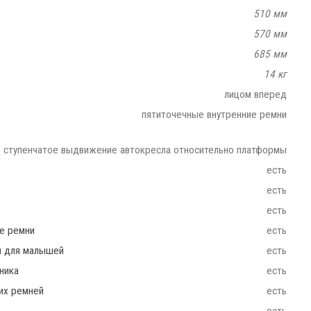
510 мм
570 мм
685 мм
14 кг
лицом вперед
пятиточечные внутренние ремни
ступенчатое выдвижение автокресла относительно платформы
есть
e
есть
есть
ие ремни
есть
ш для малышей
есть
ника
есть
их ремней
есть