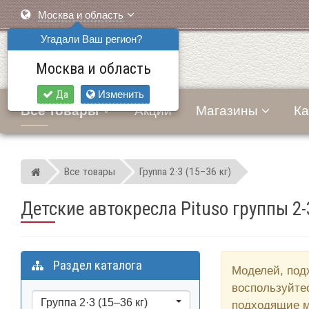
Москва и область
Угадали Ваш регион?
Москва и область
Да
Изменить
Все товары
Акции
Магазины
Ка
Все товары
Группа 2·3 (15–36 кг)
Мир детских автокресел
Детские автокресла Pituso группы 2-3
Раздел каталога
Моделей, под
воспользуйте
Группа 2·3 (15–36 кг)
подходящие м