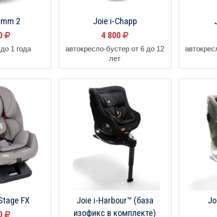
Gemm 2
Joie i-Chapp
90
4 800
до 1 года
автокресло-бустер от 6 до 12
автокрес
лет
 Stage FX
Joie i-Harbour™ (база
Jo
изофикс в комплекте)
00