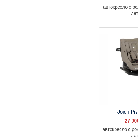
автокресло с р
ле
Joie i-Pi
27 0
автокресло с ро
ле