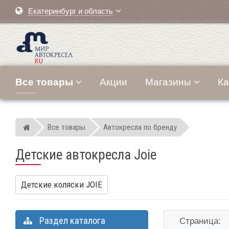
Екатеринбург и область
Все товары
Акции
Магазины
Ка
Все товары
Автокресла по бренду
Мир детских автокресел
Детские автокресла Joie
Детские коляски JOIE
Раздел каталога
Страница: