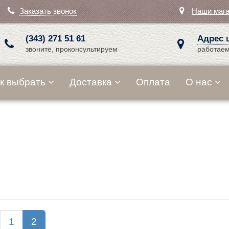
Заказать звонок
Наши маг
(343) 271 51 61
Адрес 
звоните, проконсультируем
работаем
к выбрать
Доставка
Оплата
О нас
1
2