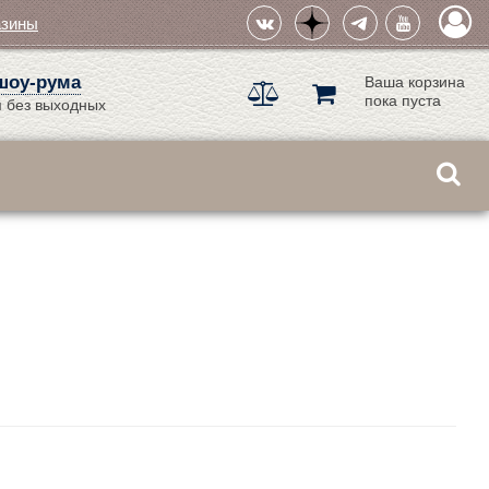
азины
шоу-рума
Ваша корзина
пока пуста
 без выходных