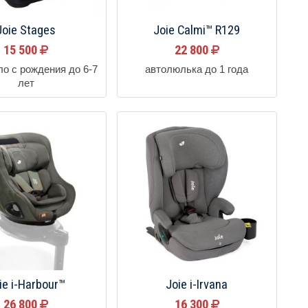
Joie Stages
Joie Calmi™ R129
15 500
22 800
ло с рождения до 6-7
автолюлька до 1 года
лет
ie i-Harbour™
Joie i-Irvana
26 800
16 300