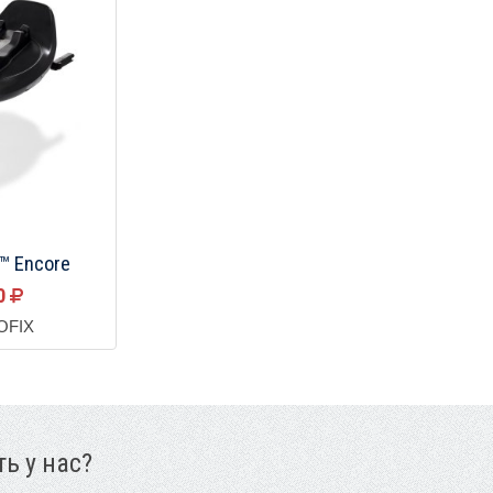
 ™ Encore
00
SOFIX
ь у нас?