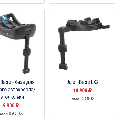
i-Base - база для
Joie i-Base LX2
ого автокресла/
10 900
автолюльки
база ISOFIX
9 900
база ISOFIX