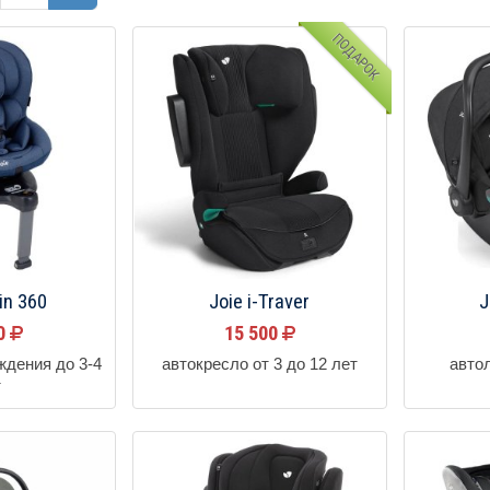
ПОДАРОК
in 360
Joie i-Traver
J
00
15 500
ждения до 3-4
автокресло от 3 до 12 лет
авто
т