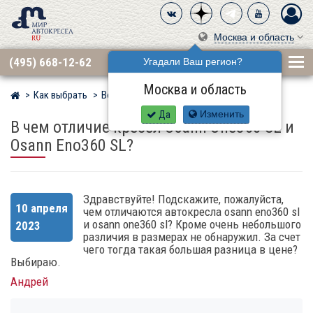
Москва и область
(495) 668-12-62
Угадали Ваш регион?
Москва и область
Как выбрать
Вопросы
Мир детских автокресел
Да
Изменить
В чем отличие кресел Osann One360 SL и
Osann Eno360 SL?
Здравствуйте! Подскажите, пожалуйста,
10 апреля
чем отличаются автокресла osann eno360 sl
и osann one360 sl? Кроме очень небольшого
2023
различия в размерах не обнаружил. За счет
чего тогда такая большая разница в цене?
Выбираю.
Андрей