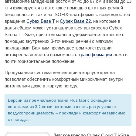
автомобиле младенцев ростом от 45 до 87 см и весом до 13
кг и фиксируется в авто как с помощью штатных ремней
безопасности, так и на ISOFIX-платформы с возможностью
вращения
Cybex Base T
и
Cybex Base Z2
, на которые в
дальнейшем может устанавливаться автокресло Cybex
Sirona T i-Size, при этом малыш удерживается в кресле с
помощью внутренних 3-точечных ремней с мягкими
накладками. Важным преимуществом конструкции
автокресла является возможность
трансформации
ложа в
почти горизонтальное положение.
Продуманная система вентиляции в корпусе кресла
позволяет обеспечить комфортный микроклимат внутри
автолюльки даже в жаркую погоду.
Версии из премиальной ткани Plus fabric оснащена
вставками из 3D-сетки, которые в шесть раз улучшают
воздухопроницаемость – прохладу и комфорт независимо
от погоды.
Детское кресло Cybex Cloud T i-Size