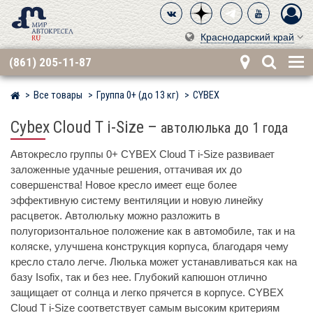
Краснодарский край
(861) 205-11-87
Все товары
Группа 0+ (до 13 кг)
CYBEX
Мир детских автокресел
Cybex Cloud T i-Size
–
автолюлька до 1 года
Автокресло группы 0+ CYBEX Cloud T i-Size развивает
заложенные удачные решения, оттачивая их до
совершенства! Новое кресло имеет еще более
эффективную систему вентиляции и новую линейку
расцветок. Автолюльку можно разложить в
полугоризонтальное положение как в автомобиле, так и на
коляске, улучшена конструкция корпуса, благодаря чему
кресло стало легче. Люлька может устанавливаться как на
базу Isofix, так и без нее. Глубокий капюшон отлично
защищает от солнца и легко прячется в корпусе. CYBEX
Cloud T i-Size соответствует самым высоким критериям