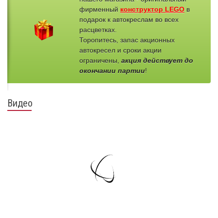
фирменный
конструктор LEGO
в
подарок к автокреслам во всех
расцветках.
Торопитесь, запас акционных
автокресел и сроки акции
ограничены,
акция действует до
окончании партии
!
Видео