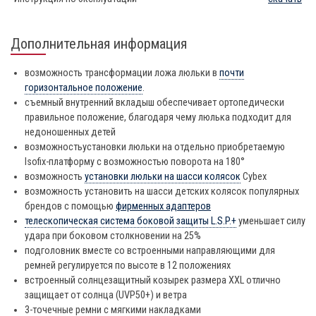
Дополнительная информация
возможность трансформации ложа люльки в
почти
горизонтальное положение
.
съемный внутренний вкладыш обеспечивает ортопедически
правильное положение, благодаря чему люлька подходит для
недоношенных детей
возможностьустановки люльки на отдельно приобретаемую
Isofix-платформу с возможностью поворота на 180°
возможность
установки люльки на шасси колясок
Cybex
возможность установить на шасси детских колясок популярных
брендов с помощью
фирменных адаптеров
телескопическая система боковой защиты L.S.P.+
уменьшает силу
удара при боковом столкновении на 25%
подголовник вместе со встроенными направляющими для
ремней регулируется по высоте в 12 положениях
встроенный солнцезащитный козырек размера XXL отлично
защищает от солнца (UVP50+) и ветра
3-точечные ремни с мягкими накладками