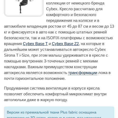
коллекции от немецкого бренда
Cybex. Кресло рассчитано для
комфортного и безопасного
передвижения на коляске и в
автомобиле младенцев ростом от 45 до 87 см и весом до 13
кг и фиксируется в авто как с помощью штатных ремней
безопасности, так и на ISOFIX-платформы с возможностью
вращения
Cybex Base T
и
Cybex Base Z2
, на которые в
дальнейшем может устанавливаться автокресло Cybex
Sirona T i-Size, при этом малыш удерживается в кресле с
помощью внутренних 3-точечных ремней с мягкими
накладками. Важным преимуществом конструкции
автокресла является возможность
трансформации
ложа в
почти горизонтальное положение.
Продуманная система вентиляции в корпусе кресла
позволяет обеспечить комфортный микроклимат внутри
автолюльки даже в жаркую погоду.
Версии из премиальной ткани Plus fabric оснащена
вставками из 3D-сетки, которые в шесть раз улучшают