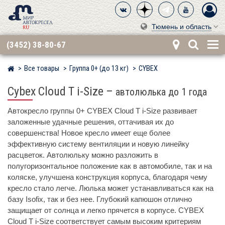
Тюмень и область
(3452) 38-80-67
Все товары
Группа 0+ (до 13 кг)
CYBEX
Мир детских автокресел
Cybex Cloud T i-Size
–
автолюлька до 1 года
Автокресло группы 0+ CYBEX Cloud T i-Size развивает
заложенные удачные решения, оттачивая их до
совершенства! Новое кресло имеет еще более
эффективную систему вентиляции и новую линейку
расцветок. Автолюльку можно разложить в
полугоризонтальное положение как в автомобиле, так и на
коляске, улучшена конструкция корпуса, благодаря чему
кресло стало легче. Люлька может устанавливаться как на
базу Isofix, так и без нее. Глубокий капюшон отлично
защищает от солнца и легко прячется в корпусе. CYBEX
Cloud T i-Size соответствует самым высоким критериям