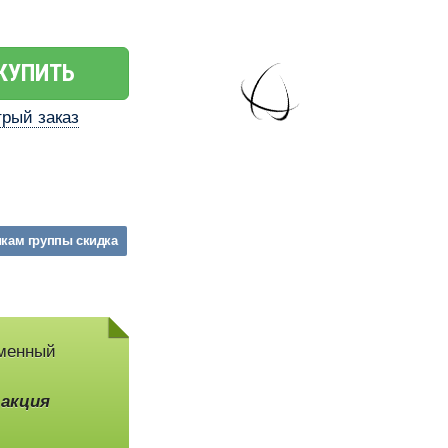
КУПИТЬ
рый заказ
икам
группы
скидка
рменный
,
акция