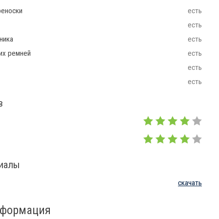
реноски
есть
есть
ника
есть
их ремней
есть
есть
есть
в
риалы
скачать
нформация