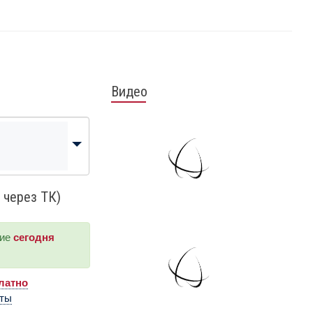
Видео
 через ТК)
ние
сегодня
латно
аты