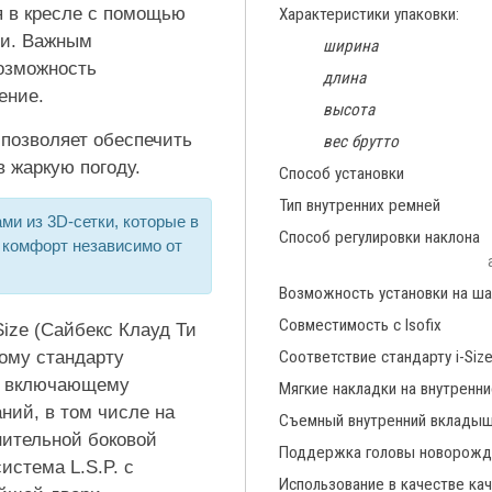
я в кресле с помощью
Характеристики упаковки:
ми. Важным
ширина
озможность
длина
ение.
высота
 позволяет обеспечить
вес брутто
 жаркую погоду.
Способ установки
Тип внутренних ремней
ми из 3D-сетки, которые в
Способ регулировки наклона
 комфорт независимо от
Возможность установки на ша
Совместимость с Isofix
Size (Сайбекс Клауд Ти
вому стандарту
Соответствие стандарту i-Siz
, включающему
Мягкие накладки на внутренн
ий, в том числе на
Съемный внутренний вклады
нительной боковой
Поддержка головы новорожд
стема L.S.P. с
Использование в качестве ка