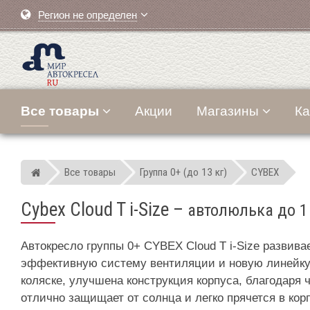
Регион не определен
Все товары
Акции
Магазины
Ка
Все товары
Группа 0+ (до 13 кг)
CYBEX
Мир детских автокресел
Cybex Cloud T i-Size
–
автолюлька до 1
Автокресло группы 0+ CYBEX Cloud T i-Size развив
эффективную систему вентиляции и новую линейку р
коляске, улучшена конструкция корпуса, благодаря ч
отлично защищает от солнца и легко прячется в кор