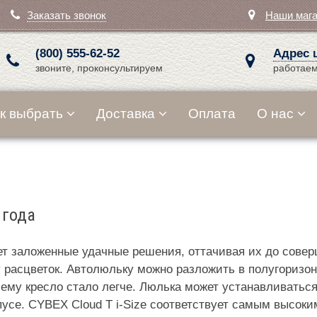
Заказать звонок
Наши маг
(800) 555-62-52
Адрес 
звоните, проконсультируем
работаем
к выбрать
Доставка
Оплата
О нас
 года
ает заложенные удачные решения, оттачивая их до сове
асцветок. Автолюльку можно разложить в полугоризонт
ему кресло стало легче. Люлька может устанавливаться к
пусе. CYBEX Cloud T i-Size соответствует самым высоки