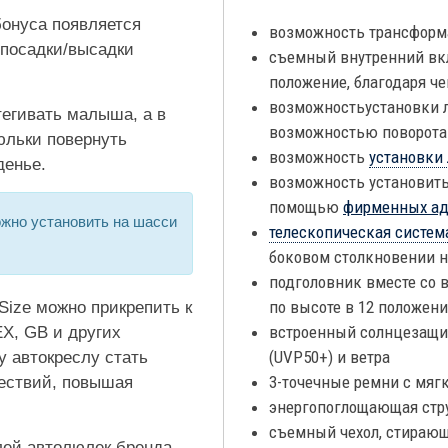
бонуса появляется
возможность трансформ
 посадки/высадки
съемный внутренний вк
положение, благодаря ч
возможностьустановки л
тегивать малыша, а в
возможностью поворота 
юльки повернуть
возможность
установки
денье.
возможность установить
помощью
фирменных ад
жно установить на шасси
телескопическая систем
боковом столкновении н
подголовник вместе со 
по высоте в 12 положени
Size можно прикрепить к
встроенный солнцезащит
X, GB и других
(UVP50+) и ветра
у автокреслу стать
3-точечные ремни с мя
ествий, повышая
энергопоглощающая стр
съемный чехол, стирающ
лей автолюлек бренда