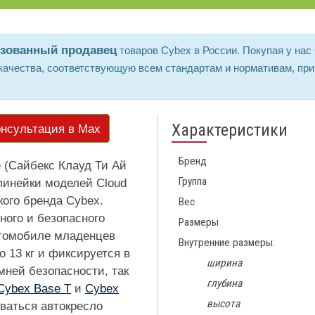
изованный продавец
товаров Cybex в России. Покупая у нас 
ачества, соответствующую всем стандартам и нормативам, при
Характеристики
нсультация в Max
Бренд
e (Сайбекс Клауд Ти Ай
Группа
линейки моделей Cloud
кого бренда Cybex.
Вес
ного и безопасного
Размеры
втомобиле младенцев
Внутренние размеры:
о 13 кг и фиксируется в
ширина
мней безопасности, так
глубина
Cybex Base T
и
Cybex
высота
ваться автокресло