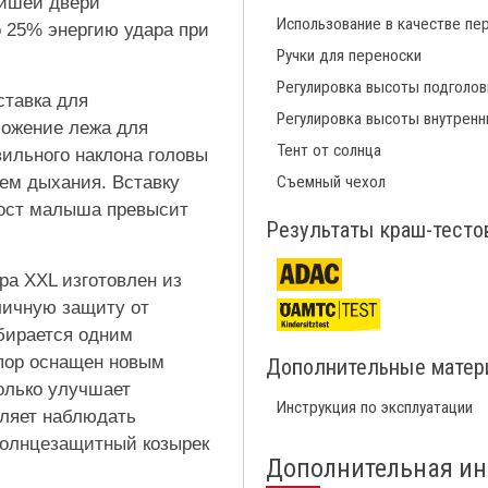
йшей двери
Использование в качестве пе
25% энергию удара при
Ручки для переноски
Регулировка высоты подголов
ставка для
Регулировка высоты внутренн
ложение лежа для
Тент от солнца
ильного наклона головы
ием дыхания. Вставку
Съемный чехол
рост малыша превысит
Результаты краш-тесто
а XXL изготовлен из
личную защиту от
убирается одним
пор оснащен новым
Дополнительные мате
олько улучшает
Инструкция по эксплуатации
оляет наблюдать
 солнцезащитный козырек
Дополнительная и