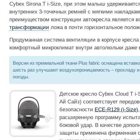
Cybex Sirona T i-Size, при этом малыш удерживаетс
внутренних 3-точечных ремней с мягкими накладка
преимуществом конструкции автокресла является в
трансформации
ложа в почти горизонтальное полож
Продуманная система вентиляции в корпусе кресла
комфортный микроклимат внутри автолюльки даже в
Версии из премиальной ткани Plus fabric оснащена вставка
шесть раз улучшают воздухопроницаемость – прохладу и
погоды.
Детское кресло Cybex Cloud T i-
Ай Сайз) соответствует передо
безопасности
ECE-R129 (i-Size)
расширенную программу испытан
боковой удар. В качестве допол
защиты применена фирменная си