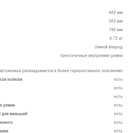
460 мм
365 мм
740 мм
6.72 кг
спиной вперед
трехточечные внутренние ремни
автолюлька раскладывается в более горизонтальное положение
сси коляски
есть
есть
e
есть
ие ремни
есть
ш для малышей
есть
енного
есть
чалки
есть