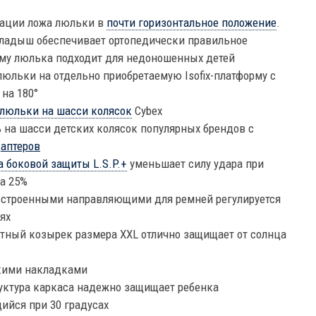
ации ложа люльки в
почти горизонтальное положение
.
ладыш обеспечивает ортопедически правильное
ему люлька подходит для недоношенных детей
юльки на отдельно приобретаемую Isofix-платформу с
на 180°
 люльки на шасси колясок
Cybex
 на шасси детских колясок популярных брендов с
аптеров
а боковой защиты L.S.P.+
уменьшает силу удара при
а 25%
встроенными направляющими для ремней регулируется
ях
ный козырек размера XXL отлично защищает от солнца
гкими накладками
уктура каркаса надежно защищает ребенка
ийся при 30 градусах