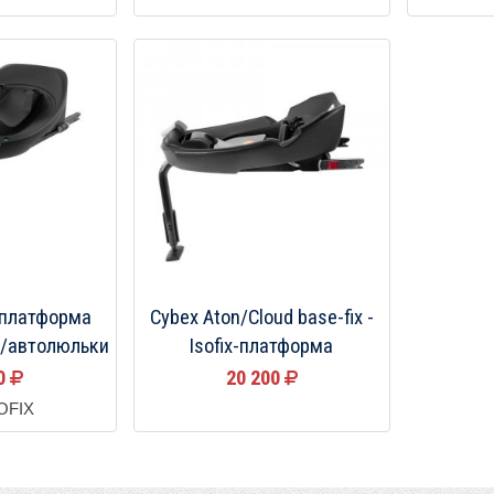
 платформа
Cybex Aton/Cloud base-fix -
а/автолюльки
Isofix-платформа
00
20 200
SOFIX