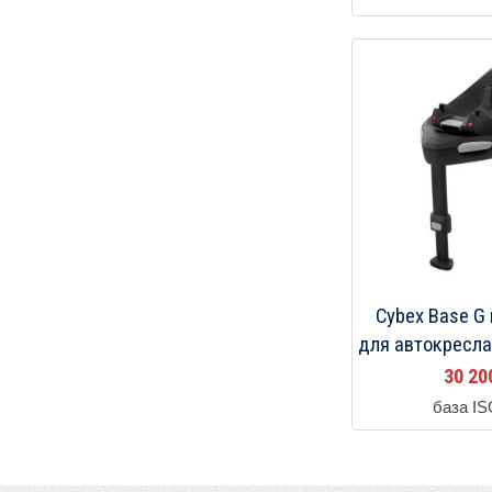
Cybex Base G
для автокресл
30 2
база I