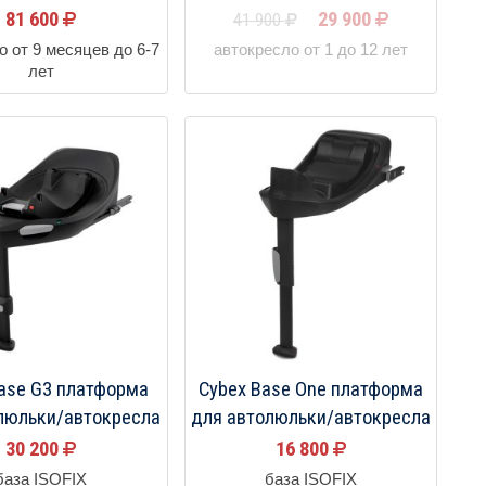
81 600
29 900
41 900
о от 9 месяцев до 6-7
автокресло от 1 до 12 лет
лет
ase G3 платформа
Cybex Base One платформа
люльки/автокресла
для автолюльки/автокресла
30 200
16 800
база ISOFIX
база ISOFIX