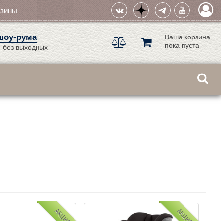
азины
шоу-рума
Ваша корзина
пока пуста
 без выходных
АКЦИЯ
АКЦИЯ