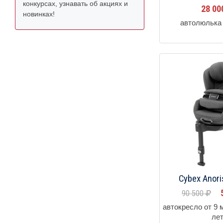
конкурсах, узнавать об акциях и
28 0
новинках!
автолюлька 
Cybex Anoris
90 500
автокресло от 9 
ле