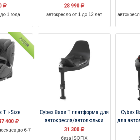
00
28 990
до 1 года
автокресло от 1 до 12 лет
автокресл
АКЦИЯ
 T i-Size
Cybex Base T платформа для
Cybex B
автокресла/автолюльки
для авто
57 400
31 300
месяцев до 6-7
т
база ISOFIX