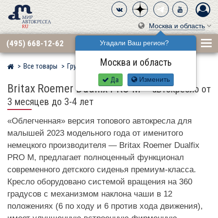
Москва и область
(495) 668-12-62
Угадали Ваш регион?
Москва и область
Все товары
Группа 0·1 (до 18 кг)
BRITAX RÖMER
Мир детских автокресел
Да
Изменить
Britax Roemer Dualfix PRO M
–
автокресло от
3 месяцев до 3-4 лет
«Облегченная» версия топового автокресла для
малышей 2023 модельного года от именитого
немецкого производителя — Britax Roemer Dualfix
PRO M, предлагает полноценный функционал
современного детского сиденья премиум-класса.
Кресло оборудовано системой вращения на 360
градусов с механизмом наклона чаши в 12
положениях (6 по ходу и 6 против хода движения),