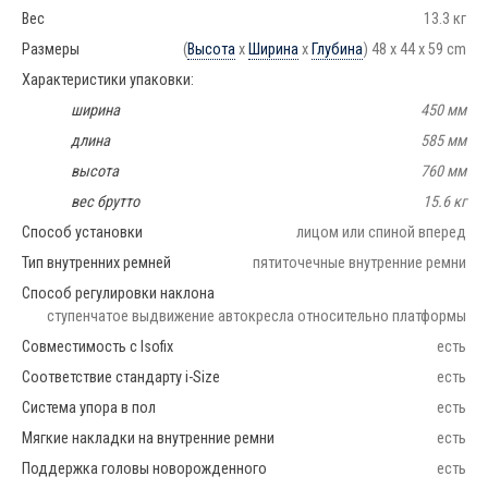
Вес
13.3 кг
Размеры
(
Высота
x
Ширина
x
Глубина
) 48 x 44 x 59 cm
Характеристики упаковки:
ширина
450 мм
длина
585 мм
высота
760 мм
вес брутто
15.6 кг
Способ установки
лицом или спиной вперед
Тип внутренних ремней
пятиточечные внутренние ремни
Способ регулировки наклона
ступенчатое выдвижение автокресла относительно платформы
Совместимость с Isofix
есть
Соответствие стандарту i-Size
есть
Система упора в пол
есть
Мягкие накладки на внутренние ремни
есть
Поддержка головы новорожденного
есть