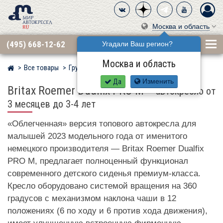
Москва и область
(495) 668-12-62
Угадали Ваш регион?
Москва и область
Все товары
Группа 0·1 (до 18 кг)
BRITAX RÖMER
Мир детских автокресел
Да
Изменить
Britax Roemer Dualfix PRO M
–
автокресло от
3 месяцев до 3-4 лет
«Облегченная» версия топового автокресла для
малышей 2023 модельного года от именитого
немецкого производителя — Britax Roemer Dualfix
PRO M, предлагает полноценный функционал
современного детского сиденья премиум-класса.
Кресло оборудовано системой вращения на 360
градусов с механизмом наклона чаши в 12
положениях (6 по ходу и 6 против хода движения),