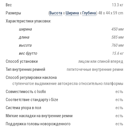
Вес
13.3 кг
Размеры
(
Высота
x
Ширина
x
Глубина
) 48 x 44 x 59 cm
Характеристики упаковки:
ширина
450 мм
длина
585 мм
высота
760 мм
вес брутто
15.6 кг
Способ установки
лицом или спиной вперед
Тип внутренних ремней
пятиточечные внутренние ремни
Способ регулировки наклона
ступенчатое выдвижение автокресла относительно платформы
Совместимость с Isofix
есть
Соответствие стандарту i-Size
есть
Система упора в пол
есть
Мягкие накладки на внутренние ремни
есть
Поддержка головы новорожденного
есть