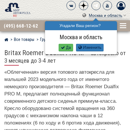
Москва и область
(495) 668-12-62
Угадали Ваш регион?
Москва и область
Все товары
Группа 0·1 (до 18 кг)
BRITAX RÖMER
Мир детских автокресел
Да
Изменить
Britax Roemer Dualfix PRO M
–
автокресло от
3 месяцев до 3-4 лет
«Облегченная» версия топового автокресла для
малышей 2023 модельного года от именитого
немецкого производителя — Britax Roemer Dualfix
PRO M, предлагает полноценный функционал
современного детского сиденья премиум-класса.
Кресло оборудовано системой вращения на 360
градусов с механизмом наклона чаши в 12
положениях (6 по ходу и 6 против хода движения),