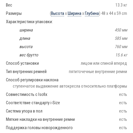
Вес
13.3 кг
Размеры
(
Высота
x
Ширина
x
Глубина
) 48 x 44 x 59 cm
Характеристики упаковки:
ширина
450 мм
длина
585 мм
высота
760 мм
вес брутто
15.6 кг
Способ установки
лицом или спиной вперед
Тип внутренних ремней
пятиточечные внутренние ремни
Способ регулировки наклона
ступенчатое выдвижение автокресла относительно платформы
Совместимость с Isofix
есть
Соответствие стандарту i-Size
есть
Система упора в пол
есть
Мягкие накладки на внутренние ремни
есть
Поддержка головы новорожденного
есть