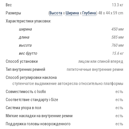
Вес
13.3 кг
Размеры
(
Высота
x
Ширина
x
Глубина
) 48 x 44 x 59 cm
Характеристики упаковки:
ширина
450 мм
длина
585 мм
высота
760 мм
вес брутто
15.6 кг
Способ установки
лицом или спиной вперед
Тип внутренних ремней
пятиточечные внутренние ремни
Способ регулировки наклона
ступенчатое выдвижение автокресла относительно платформы
Совместимость с Isofix
есть
Соответствие стандарту i-Size
есть
Система упора в пол
есть
Мягкие накладки на внутренние ремни
есть
Поддержка головы новорожденного
есть