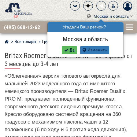
Москва и область
(495) 668-12-62
Угадали Ваш регион?
Москва и область
Все товары
Группа 0·1 (до 18 кг)
BRITAX RÖMER
Мир детских автокресел
Да
Изменить
Britax Roemer Dualfix PRO M
–
автокресло от
3 месяцев до 3-4 лет
«Облегченная» версия топового автокресла для
малышей 2023 модельного года от именитого
немецкого производителя — Britax Roemer Dualfix
PRO M, предлагает полноценный функционал
современного детского сиденья премиум-класса.
Кресло оборудовано системой вращения на 360
градусов с механизмом наклона чаши в 12
положениях (6 по ходу и 6 против хода движения),