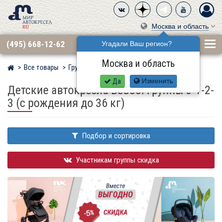
Москва и область
(495) 668-12-62
Угадали Ваш регион?
Москва и область
Все товары
Группа 0·1·2·3 (до 36 кг)
Мир детских автокресел
Да
Изменить
Детские автокресла BeCool группы 0-1-2-
3 (с рождения до 36 кг)
Подбор и сортировка
Участникам группы скидка